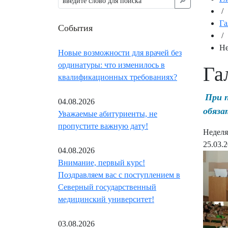
🔎︎
/
Га
События
/
Не
Новые возможности для врачей без
ординатуры: что изменилось в
Га
квалификационных требованиях?
При 
04.08.2026
обяза
Уважаемые абитуриенты, не
пропустите важную дату!
Неделя
25.03.
04.08.2026
Внимание, первый курс!
Поздравляем вас с поступлением в
Северный государственный
медицинский университет!
03.08.2026