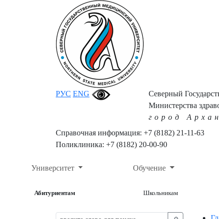
РУС
ENG
Северный Государс
Министерства здрав
город Арха
Справочная информация: +7 (8182) 21-11-63
Поликлиника: +7 (8182) 20-00-90
Университет
Обучение
Абитуриентам
Школьникам
Гл