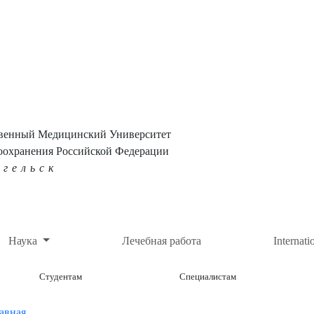
твенный Медицинский Университет
оохранения Российской Федерации
нгельск
Наука
Лечебная работа
Internati
Студентам
Специалистам
авная