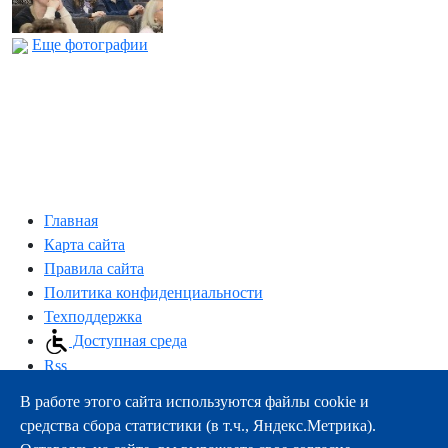
Еще фотографии
Главная
Карта сайта
Правила сайта
Политика конфиденциальности
Техподдержка
Доступная среда
Rss
В работе этого сайта используются файлы cookie и
163000, г.Архангельск, пр-т Троицкий, 51
средства сбора статистики (в т.ч., Яндекс.Метрика).
тел.:
+7 (8182) 21-11-63