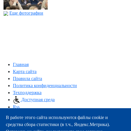
Еще фотографии
Главная
Карта сайта
Правила сайта
Политика конфиденциальности
Техподдержка
Доступная среда
Rss
В работе этого сайта используются файлы cookie и
163000, г.Архангельск, пр-т Троицкий, 51
средства сбора статистики (в т.ч., Яндекс.Метрика).
тел.:
+7 (8182) 21-11-63