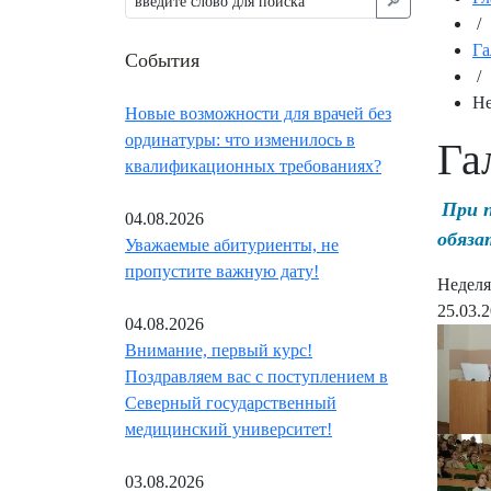
🔎︎
/
Га
События
/
Не
Новые возможности для врачей без
ординатуры: что изменилось в
Га
квалификационных требованиях?
При 
04.08.2026
обяза
Уважаемые абитуриенты, не
пропустите важную дату!
Неделя
25.03.
04.08.2026
Внимание, первый курс!
Поздравляем вас с поступлением в
Северный государственный
медицинский университет!
03.08.2026