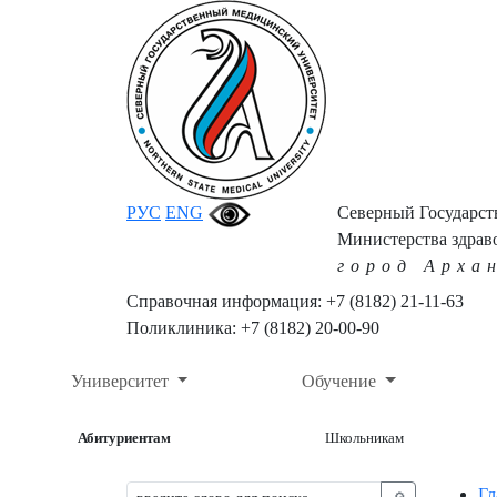
РУС
ENG
Северный Государс
Министерства здрав
город Арха
Справочная информация: +7 (8182) 21-11-63
Поликлиника: +7 (8182) 20-00-90
Университет
Обучение
Абитуриентам
Школьникам
Гл