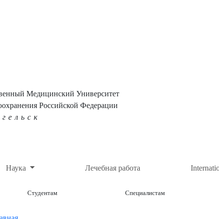
твенный Медицинский Университет
оохранения Российской Федерации
нгельск
Наука
Лечебная работа
Internati
Студентам
Специалистам
авная