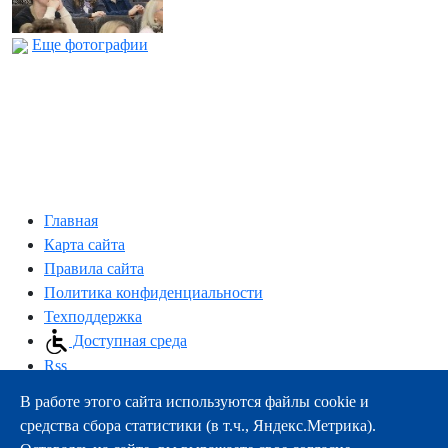
Еще фотографии
Главная
Карта сайта
Правила сайта
Политика конфиденциальности
Техподдержка
Доступная среда
Rss
В работе этого сайта используются файлы cookie и
163000, г.Архангельск, пр-т Троицкий, 51
средства сбора статистики (в т.ч., Яндекс.Метрика).
тел.:
+7 (8182) 21-11-63