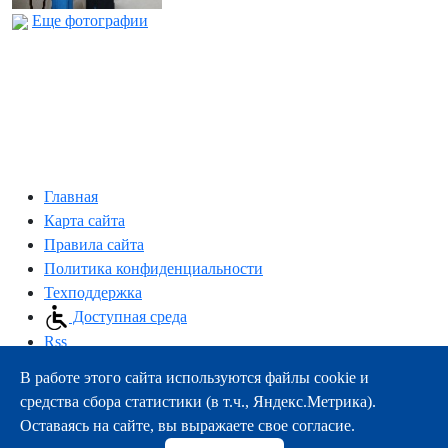
Еще фотографии
Главная
Карта сайта
Правила сайта
Политика конфиденциальности
Техподдержка
Доступная среда
Rss
В работе этого сайта используются файлы cookie и
163000, г.Архангельск, пр-т Троицкий, 51
средства сбора статистики (в т.ч., Яндекс.Метрика).
тел.:
+7 (8182) 21-11-63
Оставаясь на сайте, вы выражаете свое согласие.
e-mail:
info@nsmu.ru