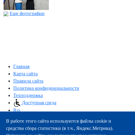
Еще фотографии
Главная
Карта сайта
Правила сайта
Политика конфиденциальности
Техподдержка
Доступная среда
Rss
В работе этого сайта используются файлы cookie и
163000, г.Архангельск, пр-т Троицкий, 51
средства сбора статистики (в т.ч., Яндекс.Метрика).
тел.:
+7 (8182) 21-11-63