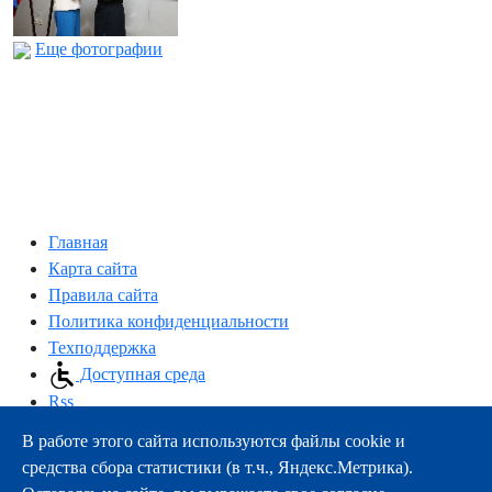
Еще фотографии
Главная
Карта сайта
Правила сайта
Политика конфиденциальности
Техподдержка
Доступная среда
Rss
В работе этого сайта используются файлы cookie и
163000, г.Архангельск, пр-т Троицкий, 51
средства сбора статистики (в т.ч., Яндекс.Метрика).
тел.:
+7 (8182) 21-11-63