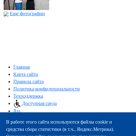
Еще фотографии
Главная
Карта сайта
Правила сайта
Политика конфиденциальности
Техподдержка
Доступная среда
Rss
В работе этого сайта используются файлы cookie и
163000, г.Архангельск, пр-т Троицкий, 51
средства сбора статистики (в т.ч., Яндекс.Метрика).
тел.:
+7 (8182) 21-11-63