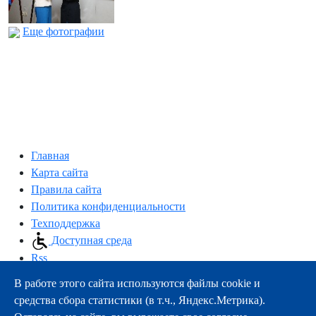
Еще фотографии
Главная
Карта сайта
Правила сайта
Политика конфиденциальности
Техподдержка
Доступная среда
Rss
В работе этого сайта используются файлы cookie и
163000, г.Архангельск, пр-т Троицкий, 51
средства сбора статистики (в т.ч., Яндекс.Метрика).
тел.:
+7 (8182) 21-11-63