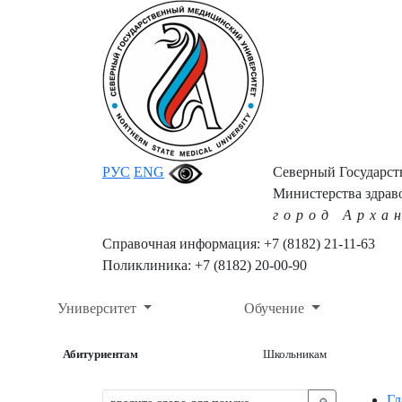
РУС
ENG
Северный Государс
Министерства здрав
город Арха
Справочная информация: +7 (8182) 21-11-63
Поликлиника: +7 (8182) 20-00-90
Университет
Обучение
Абитуриентам
Школьникам
Гл