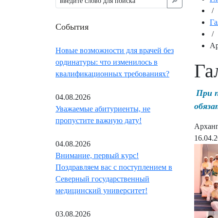
🔎︎
/
Га
События
/
Ар
Новые возможности для врачей без
ординатуры: что изменилось в
Га
квалификационных требованиях?
При 
04.08.2026
обяза
Уважаемые абитуриенты, не
пропустите важную дату!
Арханг
16.04.
04.08.2026
Внимание, первый курс!
Поздравляем вас с поступлением в
Северный государственный
медицинский университет!
03.08.2026