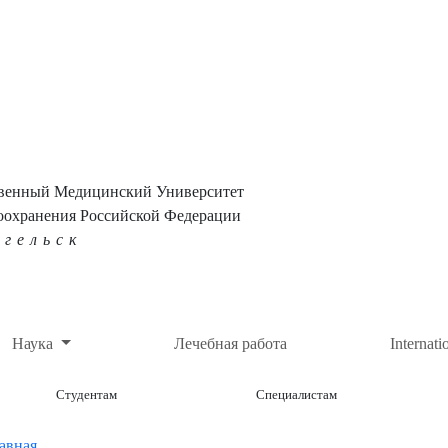
твенный Медицинский Университет
оохранения Российской Федерации
нгельск
Наука
Лечебная работа
Internati
Студентам
Специалистам
авная