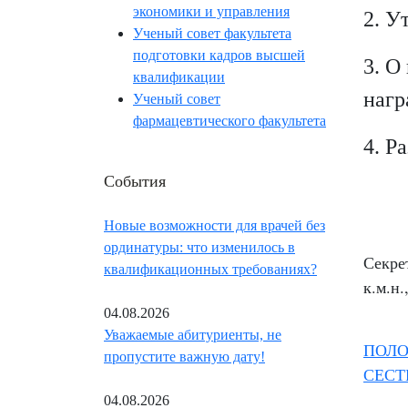
экономики и управления
2. У
Ученый совет факультета
подготовки кадров высшей
3. О
квалификации
нагр
Ученый совет
фармацевтического факультета
4. Р
События
Новые возможности для врачей без
ординатуры: что изменилось в
Секре
квалификационных требованиях?
к.м.н
04.08.2026
Уважаемые абитуриенты, не
ПОЛО
пропустите важную дату!
СЕСТ
04.08.2026