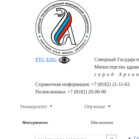
РУС
ENG
Северный Государс
Министерства здрав
город Арха
Справочная информация: +7 (8182) 21-11-63
Поликлиника: +7 (8182) 20-00-90
Университет
Обучение
Абитуриентам
Школьникам
Гл