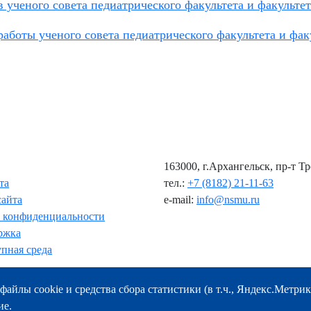
в ученого совета педиатрического факультета и факульте
работы ученого совета педиатрического факультета и фак
163000, г.Архангельск, пр-т Т
та
тел.:
+7 (8182) 21-11-63
сайта
e-mail:
info@nsmu.ru
 конфиденциальности
ржка
пная среда
файлы cookie и средства сбора статистики (в т.ч., Яндекс.Метрик
ие.
© ФГБОУ ВО СГМУ (г. Архангельск) Минздрава России