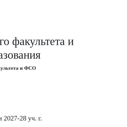
го факультета и
азования
культета и ФСО
2027-28 уч. г.