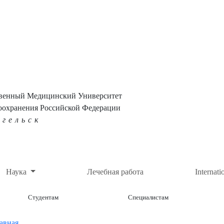
твенный Медицинский Университет
оохранения Российской Федерации
нгельск
Наука
Лечебная работа
Internati
Студентам
Специалистам
авная