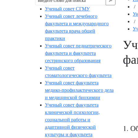
🔎︎
/
Ученый совет СГМУ
Ун
Ученый совет лечебного
/
факультета и международного
Уч
факультета врача общей
практики
Уч
Ученый совет педиатрического
факультета и факультета
фа
сестринского образования
Ученый совет
стоматологического факультета
Ученый совет факультета
медико-профилактического дела
и медицинской биохимии
Ученый совет факультета
клинической психологии,
социальной работы и
1.
адаптивной физической
Об
культуры и факультета