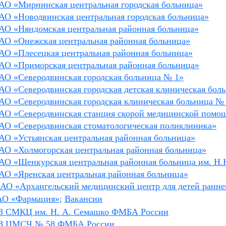
АО «Мирнинская центральная городская больница»
АО «Новодвинская центральная городская больница»
АО «Няндомская центральная районная больница»
АО «Онежская центральная районная больница»
АО «Плесецкая центральная районная больница»
АО «Приморская центральная районная больница»
АО «Северодвинская городская больница № 1»
АО «Северодвинская городская детская клиническая бол
АО «Северодвинская городская клиническая больница 
АО «Северодвинская станция скорой медицинской помо
АО «Северодвинская стоматологическая поликлиника»
АО «Устьянская центральная районная больница»
АО «Холмогорская центральная районная больница»
АО «Шенкурская центральная районная больница им. Н.
АО «Яренская центральная районная больница»
АО «Архангельский медицинский центр для детей раннег
О «Фармация»;
Вакансии
 СМКЦ им. Н. А. Семашко ФМБА России
З ЦМСЧ № 58 ФМБА России