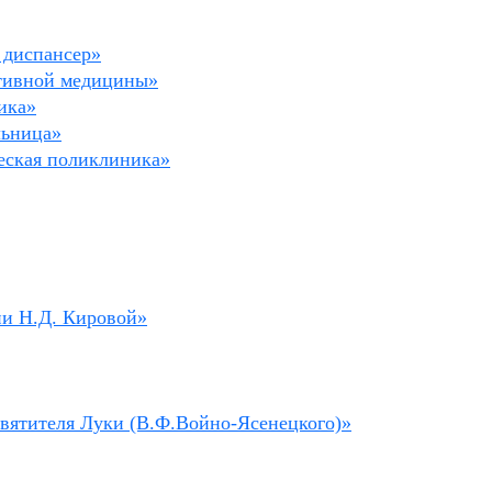
 диспансер»
ртивной медицины»
ика»
льница»
еская поликлиника»
ни Н.Д. Кировой»
святителя Луки (В.Ф.Войно-Ясенецкого)»