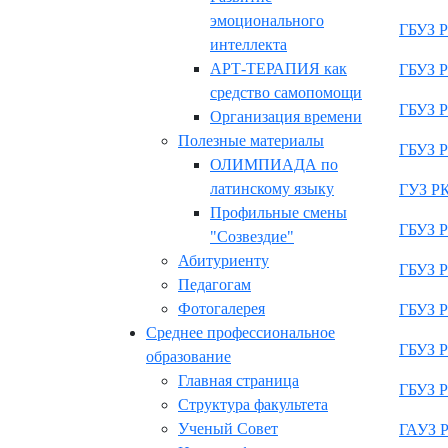
эмоционального
ГБУЗ Р
интеллекта
АРТ-ТЕРАПИЯ как
ГБУЗ Р
средство самопомощи
ГБУЗ Р
Организация времени
Полезные материалы
ГБУЗ Р
ОЛИМПИАДА по
латинскому языку
ГУЗ РК
Профильные смены
ГБУЗ Р
"Созвездие"
Абитуриенту
ГБУЗ Р
Педагогам
Фотогалерея
ГБУЗ Р
Среднее профессиональное
ГБУЗ Р
образование
Главная страница
ГБУЗ Р
Структура факультета
Ученый Совет
ГАУЗ Р