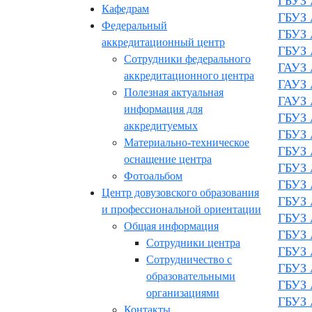
ГБУЗ 
Кафедрам
ГБУЗ 
Федеральный
ГБУЗ 
аккредитационный центр
ГБУЗ 
Сотрудники федерального
ГАУЗ 
аккредитационного центра
ГАУЗ 
Полезная актуальная
ГАУЗ 
информация для
ГБУЗ 
аккредитуемых
ГБУЗ 
Материально-техническое
ГБУЗ 
оснащение центра
ГБУЗ 
Фотоальбом
ГБУЗ 
Центр довузовского образования
ГБУЗ 
и профессиональной ориентации
ГБУЗ 
Общая информация
ГБУЗ 
Сотрудники центра
ГБУЗ 
Сотрудничество с
ГБУЗ 
образовательными
ГБУЗ 
организациями
ГБУЗ 
Контакты