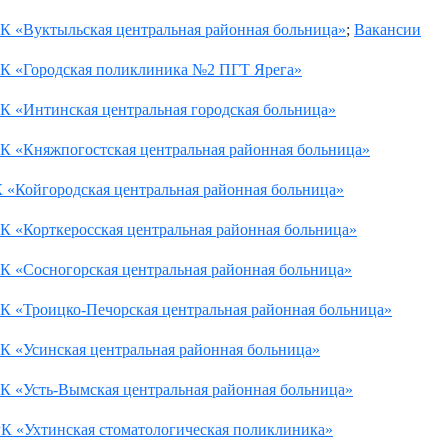
К «Вуктыльская центральная районная больница»
;
Вакансии
К «Городская поликлиника №2 ПГТ Ярега»
К «Интинская центральная городская больница»
К «Княжпогостская центральная районная больница»
 «Койгородская центральная районная больница»
К «Корткеросская центральная районная больница»
К «Сосногорская центральная районная больница»
К «Троицко-Печорская центральная районная больница»
К «Усинская центральная районная больница»
К «Усть-Вымская центральная районная больница»
К «Ухтинская стоматологическая поликлиника»