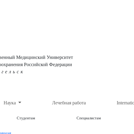
твенный Медицинский Университет
оохранения Российской Федерации
нгельск
Наука
Лечебная работа
Internati
Студентам
Специалистам
авная