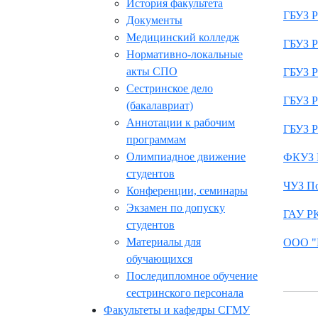
История факультета
ГБУЗ Р
Документы
Медицинский колледж
ГБУЗ Р
Нормативно-локальные
акты СПО
ГБУЗ Р
Сестринское дело
ГБУЗ Р
(бакалавриат)
Аннотации к рабочим
ГБУЗ Р
программам
Олимпиадное движение
ФКУЗ 
студентов
ЧУЗ По
Конференции, семинары
Экзамен по допуску
ГАУ РК
студентов
Материалы для
ООО "Ц
обучающихся
Последипломное обучение
сестринского персонала
Факультеты и кафедры СГМУ