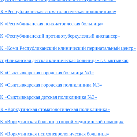
К «Республиканская стоматологическая поликлиника»
К «Республиканская психиатрическая больница»
К «Республиканский противотуберкулезный диспансер»
К «Коми Республиканский клинический перинатальный центр»
спубликанская детская клиническая больница» г. Сыктывкар
К «Сыктывкарская городская больница №1»
К «Сыктывкарская городская поликлиника №3»
К «Сыктывкарская детская поликлиника №3»
К «Воркутинская стоматологическая поликлиника»
К «Воркутинская больница скорой медицинской помощи»
К «Воркутинская психоневрологическая больница»