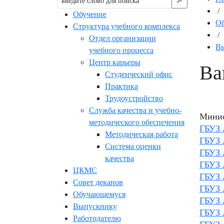
🔎︎
/
Обучение
Об
Структура учебного комплекса
/
Отдел организации
В
учебного процесса
Центр карьеры
Ва
Студенческий офис
Практика
Трудоустройство
Служба качества и учебно-
Минис
методического обеспечения
ГБУЗ 
Методическая работа
ГБУЗ 
Система оценки
ГБУЗ 
качества
ГБУЗ 
ЦКМС
ГБУЗ 
Совет деканов
ГБУЗ 
Обучающемуся
ГБУЗ 
Выпускнику
ГБУЗ 
Работодателю