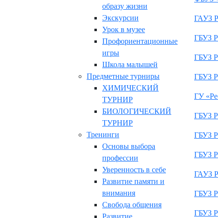
образу жизни
Экскурсии
ГАУЗ Р
Урок в музее
ГБУЗ Р
Профориентационные
игры
ГБУЗ Р
Школа малышей
Предметные турниры
ГБУЗ Р
ХИМИЧЕСКИЙ
ГУ «Ре
ТУРНИР
БИОЛОГИЧЕСКИЙ
ГБУЗ Р
ТУРНИР
Тренинги
ГБУЗ Р
Основы выбора
ГБУЗ Р
профессии
Уверенность в себе
ГАУЗ Р
Развитие памяти и
внимания
ГБУЗ Р
Свобода общения
ГБУЗ Р
Развитие