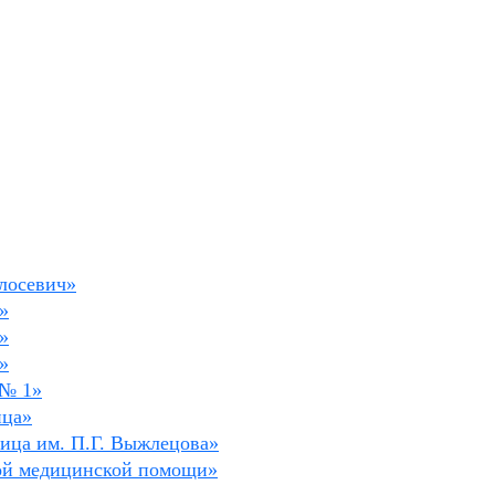
олосевич»
»
»
»
 № 1»
ица»
ница им. П.Г. Выжлецова»
рой медицинской помощи»