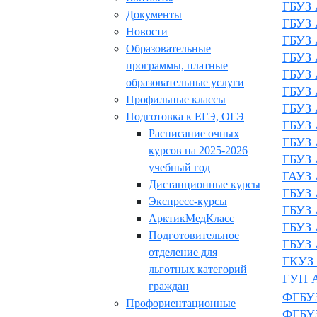
ГБУЗ 
Документы
ГБУЗ 
Новости
ГБУЗ 
Образовательные
ГБУЗ 
программы, платные
ГБУЗ 
образовательные услуги
ГБУЗ 
Профильные классы
ГБУЗ 
Подготовка к ЕГЭ, ОГЭ
ГБУЗ 
Расписание очных
ГБУЗ 
курсов на 2025-2026
ГБУЗ 
учебный год
ГАУЗ 
Дистанционные курсы
ГБУЗ 
Экспресс-курсы
ГБУЗ 
АрктикМедКласс
ГБУЗ 
Подготовительное
ГБУЗ 
отделение для
ГКУЗ 
льготных категорий
ГУП А
граждан
ФГБУЗ
Профориентационные
ФГБУ