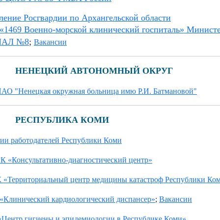
ление Росгвардии по Архангельской области
«1469 Военно-морской клинический госпиталь» Минист
АЛ №8
;
Вакансии
НЕНЕЦКИЙ АВТОНОМНЫЙ ОКРУГ
АО "Ненецкая окружная больница имю Р.И. Батмановой"
РЕСПУБЛИКА КОМИ
ии работодателей Республики Коми
К «Консультативно-диагностический центр»
 «Территориальный центр медицины катастроф Республики Ко
«Клинический кардиологический диспансер»
;
Вакансии
Центр гигиены и эпидемиологии в Республике Коми»