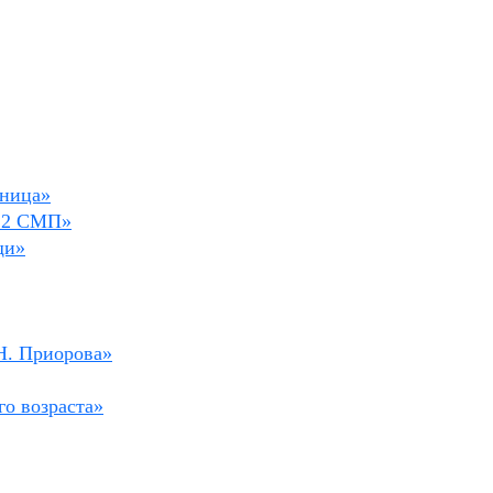
ьница»
№ 2 СМП»
щи»
Н. Приорова»
о возраста»