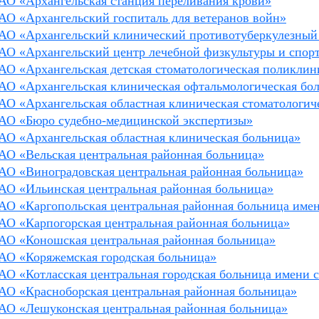
АО «Архангельская станция переливания крови»
АО «Архангельский госпиталь для ветеранов войн»
АО «Архангельский клинический противотуберкулезный
АО «Архангельский центр лечебной физкультуры и спо
АО «Архангельская детская стоматологическая поликлин
АО «Архангельская клиническая офтальмологическая бо
АО «Архангельская областная клиническая стоматологич
АО «Бюро судебно-медицинской экспертизы»
АО «Архангельская областная клиническая больница»
АО «Вельская центральная районная больница»
АО «Виноградовская центральная районная больница»
АО «Ильинская центральная районная больница»
АО «Каргопольская центральная районная больница име
АО «Карпогорская центральная районная больница»
АО «Коношская центральная районная больница»
АО «Коряжемская городская больница»
АО «Котласская центральная городская больница имени 
АО «Красноборская центральная районная больница»
АО «Лешуконская центральная районная больница»