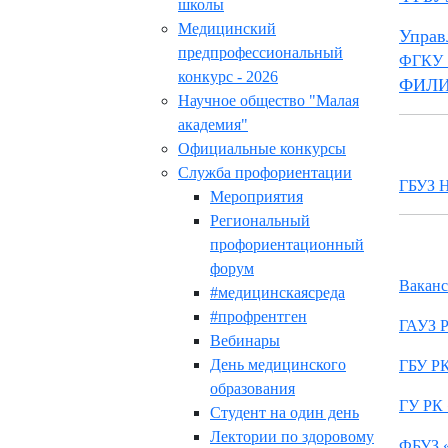
школы
Медицинский
Управ
предпрофессиональный
ФГКУ
конкурс - 2026
ФИЛИ
Научное общество "Малая
академия"
Официальные конкурсы
Служба профориентации
ГБУЗ Н
Мероприятия
Региональный
профориентационный
форум
Ваканс
#медицинскаясреда
#профрентген
ГАУЗ Р
Вебинары
День медицинского
ГБУ РК
образования
ГУ РК 
Студент на один день
Лектории по здоровому
ФБУЗ «