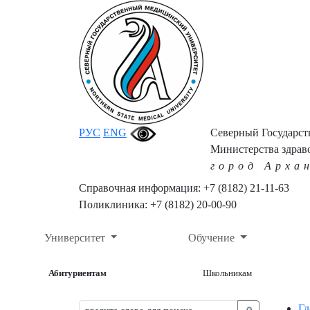
РУС
ENG
Северный Государс
Министерства здрав
город Арха
Справочная информация: +7 (8182) 21-11-63
Поликлиника: +7 (8182) 20-00-90
Университет
Обучение
Абитуриентам
Школьникам
Гл