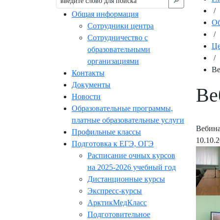
🔎︎
/
Общая информация
Об
Сотрудники центра
/
Сотрудничество с
Це
образовательными
/
организациями
Ве
Контакты
Документы
Ве
Новости
Образовательные программы,
платные образовательные услуги
Вебина
Профильные классы
10.10.
Подготовка к ЕГЭ, ОГЭ
Расписание очных курсов
на 2025-2026 учебный год
Дистанционные курсы
Экспресс-курсы
АрктикМедКласс
Подготовительное