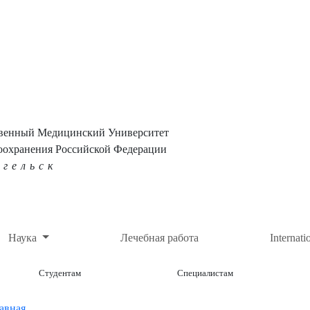
твенный Медицинский Университет
оохранения Российской Федерации
нгельск
Наука
Лечебная работа
Internati
Студентам
Специалистам
авная