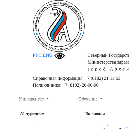
РУС
ENG
Северный Государс
Министерства здрав
город Арха
Справочная информация: +7 (8182) 21-11-63
Поликлиника: +7 (8182) 20-00-90
Университет
Обучение
Абитуриентам
Школьникам
Гл