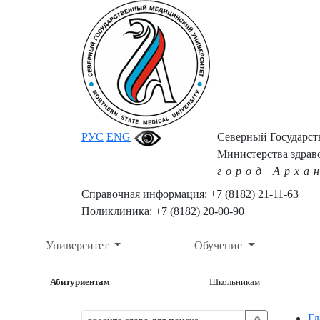
РУС
ENG
Северный Государс
Министерства здрав
город Арха
Справочная информация: +7 (8182) 21-11-63
Поликлиника: +7 (8182) 20-00-90
Университет
Обучение
Абитуриентам
Школьникам
Гл