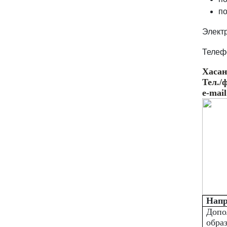
по
Элект
Телеф
Хасан
Тел./
e
-
mail
Напр
Допо
обра