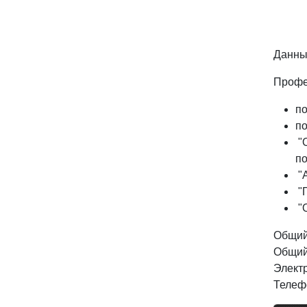
Данны
Профе
по
по
"О
по
"А
"П
"О
Общий 
Общий 
Элект
Телеф