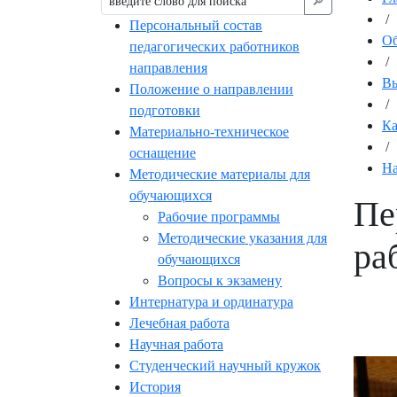
🔎︎
/
Персональный состав
Об
педагогических работников
/
направления
Вы
Положение о направлении
/
подготовки
К
Материально-техническое
/
оснащение
На
Методические материалы для
обучающихся
Пе
Рабочие программы
Методические указания для
ра
обучающихся
Вопросы к экзамену
Интернатура и ординатура
Лечебная работа
Научная работа
Студенческий научный кружок
История