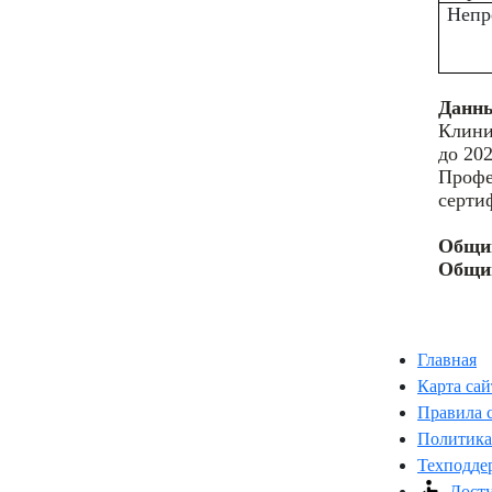
Непр
Данны
Клини
до 202
Профе
серти
Общий
Общий
Главная
Карта сай
Правила 
Политика
Техподде
Досту