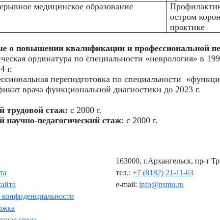
ерывное медицинское образование
Профилактика
остром коро
практике
е о повышении квалификации и профессиональной пе
ческая ординатура по специальности «неврология» в 199
4 г.
ссиональная переподготовка по специальности «функцио
фикат врача функциональной диагностики до 2023 г.
 трудовой стаж:
с 2000 г.
 научно-педагогический стаж
: с 2000 г.
163000, г.Архангельск, пр-т Т
та
тел.:
+7 (8182) 21-11-63
сайта
e-mail:
info@nsmu.ru
 конфиденциальности
ржка
пная среда