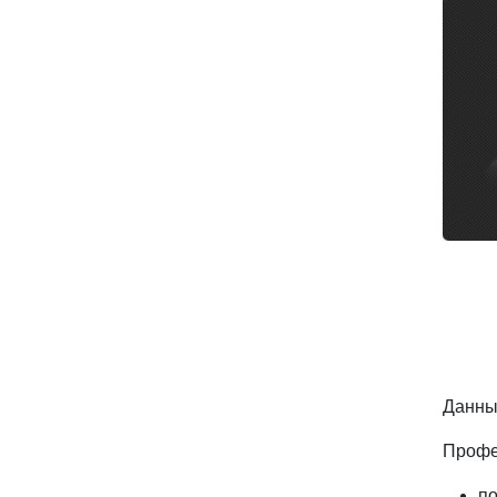
Данны
Профе
по