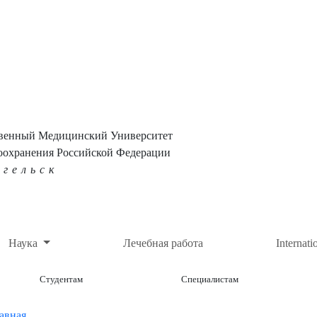
твенный Медицинский Университет
оохранения Российской Федерации
нгельск
Наука
Лечебная работа
Internati
Студентам
Специалистам
авная