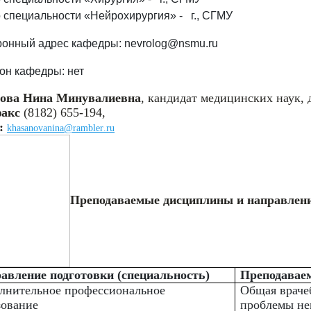
 специальности «Нейрохирургия» - г., СГМУ
ронный адрес кафедры: nevrolog@nsmu.ru
он кафедры: нет
ова Нина Минувалиевна
, кандидат медицинских наук, 
факс
(8182) 655-194,
:
khasanovanina
@
rambler
.
ru
Преподаваемые дисциплины и направлени
авление подготовки (специальность)
Преподавае
лнительное профессиональное
Общая враче
зование
проблемы не