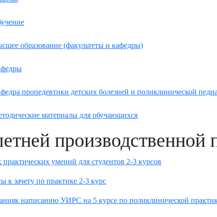
учение
сшее образование (факультеты и кафедры)
афедры
федра пропедевтики детских болезней и поликлинической педи
тодические материалы для обучающихся
летней производственной 
 практических умений для студентов 2-3 курсов
ы к зачету по практике 2-3 курс
анияк написанию УИРС на 5 курсе по поликлинической практи