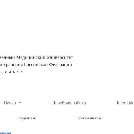
твенный Медицинский Университет
оохранения Российской Федерации
нгельск
Наука
Лечебная работа
Internati
Студентам
Специалистам
авная