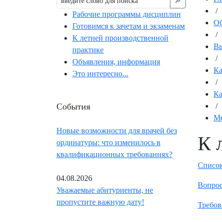
🔎︎
/
Рабочие программы дисциплин
Об
Готовимся к зачетам и экзаменам
/
К летней производственной
Вы
практике
/
Объявления, информация
К
Это интересно...
/
Ка
События
/
Ме
Новые возможности для врачей без
К 
ординатуры: что изменилось в
квалификационных требованиях?
Список
04.08.2026
Вопрос
Уважаемые абитуриенты, не
пропустите важную дату!
Требов