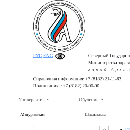
РУС
ENG
Северный Государс
Министерства здрав
город Арха
Справочная информация: +7 (8182) 21-11-63
Поликлиника: +7 (8182) 20-00-90
Университет
Обучение
Абитуриентам
Школьникам
Гл