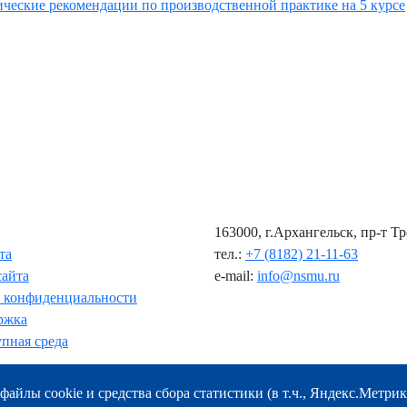
ческие рекомендации по производственной практике на 5 курсе
163000, г.Архангельск, пр-т Т
та
тел.:
+7 (8182) 21-11-63
сайта
e-mail:
info@nsmu.ru
 конфиденциальности
ржка
пная среда
файлы cookie и средства сбора статистики (в т.ч., Яндекс.Метрик