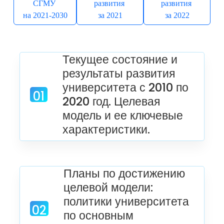
СГМУ
развития
развития
на 2021-2030
за 2021
за 2022
Текущее состояние и
результаты развития
университета с 2010 по
01
2020 год. Целевая
модель и ее ключевые
характеристики.
1.1.Ключевые результаты развития в
предыдущий период и имеющиеся заделы.
1.2.Миссия и стратегическая цель
Планы по достижению
1.3.Ключевые характеристики целевой
целевой модели:
модели развития университета,
политики университета
сопоставительный анализ на основе
02
по основным
эталонных показателей с целевой моделью