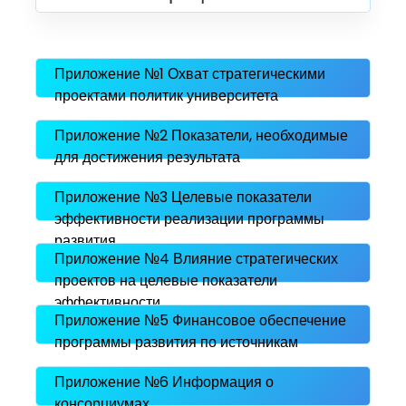
деятельности)
4.1. Структура ключевых партнерств.
4.2. Описание консорциума(ов),
созданного(ых) (планируемого(ых) к
Приложение №1 Охват стратегическими
созданию) в рамках реализации
проектами политик университета
программы развития
Приложение №2 Показатели, необходимые
для достижения результата
Приложение №3 Целевые показатели
эффективности реализации программы
развития
Приложение №4 Влияние стратегических
проектов на целевые показатели
эффективности
Приложение №5 Финансовое обеспечение
программы развития по источникам
Приложение №6 Информация о
консорциумах