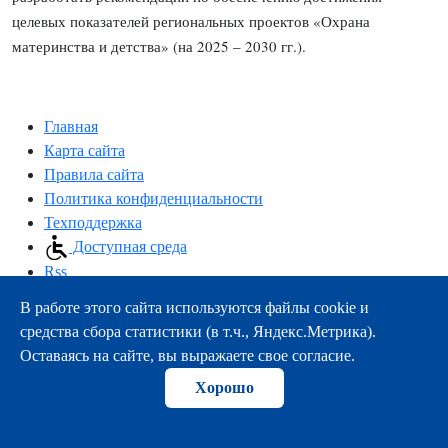
целевых показателей региональных проектов «Охрана
материнства и детства» (на 2025 – 2030 гг.).
Главная
Карта сайта
Правила сайта
Политика конфиденциальности
Техподдержка
Доступная среда
Rss
В работе этого сайта используются файлы cookie и
163000, г.Архангельск, пр-т Троицкий, 51
средства сбора статистики (в т.ч., Яндекс.Метрика).
тел.:
+7 (8182) 21-11-63
Оставаясь на сайте, вы выражаете свое согласие.
e-mail:
info@nsmu.ru
Хорошо
© ФГБОУ ВО СГМУ (г. Архангельск) Минздрава России
2008-2026