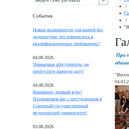
🔎︎
/
Га
События
/
"В
Новые возможности для врачей без
ординатуры: что изменилось в
Га
квалификационных требованиях?
При 
04.08.2026
обяза
Уважаемые абитуриенты, не
пропустите важную дату!
"Весел
04.03.
04.08.2026
Внимание, первый курс!
Поздравляем вас с поступлением в
Северный государственный
медицинский университет!
03.08.2026