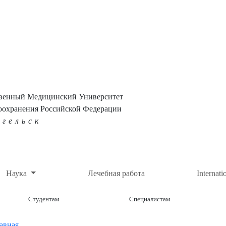
твенный Медицинский Университет
оохранения Российской Федерации
нгельск
Наука
Лечебная работа
Internati
Студентам
Специалистам
авная