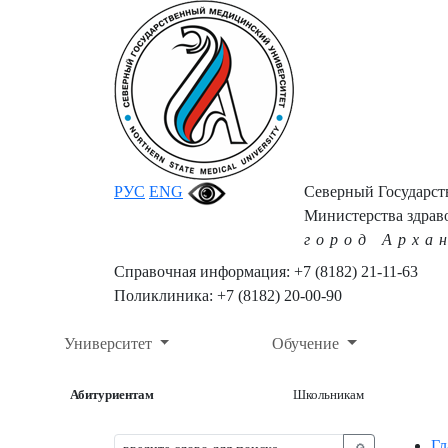
РУС
ENG
Северный Государс
Министерства здрав
город Арха
Справочная информация: +7 (8182) 21-11-63
Поликлиника: +7 (8182) 20-00-90
Университет
Обучение
Абитуриентам
Школьникам
Гл