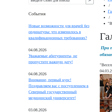
🔎︎
/
Га
События
/
"В
Новые возможности для врачей без
ординатуры: что изменилось в
Га
квалификационных требованиях?
При 
04.08.2026
обяза
Уважаемые абитуриенты, не
пропустите важную дату!
"Весел
04.03.
04.08.2026
Внимание, первый курс!
Поздравляем вас с поступлением в
Северный государственный
медицинский университет!
03.08.2026