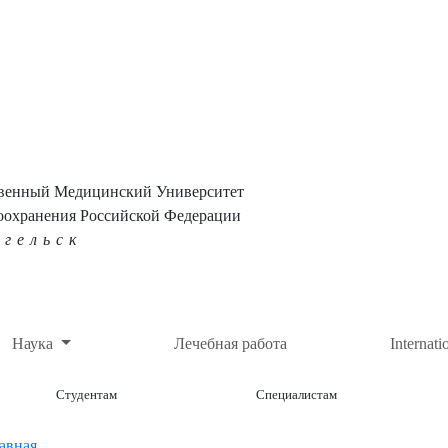
твенный Медицинский Университет
оохранения Российской Федерации
нгельск
Наука
Лечебная работа
Internati
Студентам
Специалистам
авная