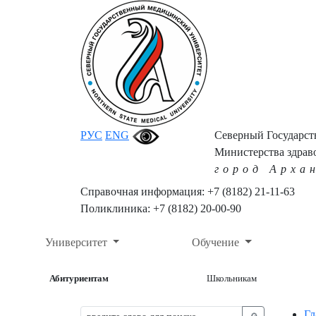
РУС
ENG
Северный Государс
Министерства здрав
город Арха
Справочная информация: +7 (8182) 21-11-63
Поликлиника: +7 (8182) 20-00-90
Университет
Обучение
Абитуриентам
Школьникам
Гл