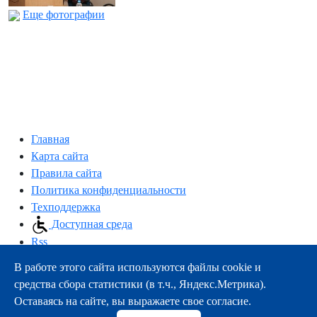
Еще фотографии
Главная
Карта сайта
Правила сайта
Политика конфиденциальности
Техподдержка
Доступная среда
Rss
В работе этого сайта используются файлы cookie и
163000, г.Архангельск, пр-т Троицкий, 51
средства сбора статистики (в т.ч., Яндекс.Метрика).
тел.:
+7 (8182) 21-11-63
Оставаясь на сайте, вы выражаете свое согласие.
e-mail:
info@nsmu.ru