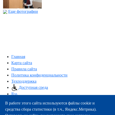
Еще фотографии
Главная
Карта сайта
Правила сайта
Политика конфиденциальности
Техподдержка
Доступная среда
Rss
В работе этого сайта используются файлы cookie и
163000, г.Архангельск, пр-т Троицкий, 51
средства сбора статистики (в т.ч., Яндекс.Метрика).
тел.:
+7 (8182) 21-11-63