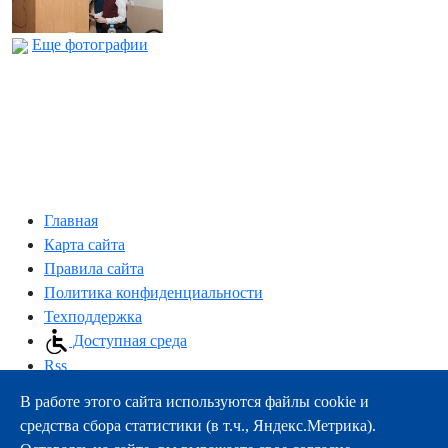
Еще фотографии
Главная
Карта сайта
Правила сайта
Политика конфиденциальности
Техподдержка
Доступная среда
Rss
В работе этого сайта используются файлы cookie и
163000, г.Архангельск, пр-т Троицкий, 51
средства сбора статистики (в т.ч., Яндекс.Метрика).
тел.:
+7 (8182) 21-11-63