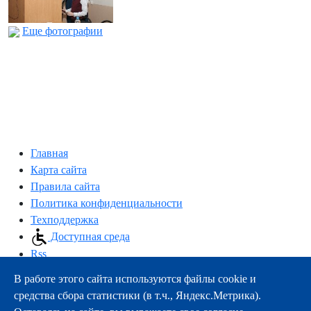
Еще фотографии
Главная
Карта сайта
Правила сайта
Политика конфиденциальности
Техподдержка
Доступная среда
Rss
В работе этого сайта используются файлы cookie и
163000, г.Архангельск, пр-т Троицкий, 51
средства сбора статистики (в т.ч., Яндекс.Метрика).
тел.:
+7 (8182) 21-11-63