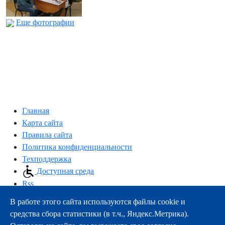
Еще фотографии
Главная
Карта сайта
Правила сайта
Политика конфиденциальности
Техподдержка
Доступная среда
Rss
В работе этого сайта используются файлы cookie и
163000, г.Архангельск, пр-т Троицкий, 51
средства сбора статистики (в т.ч., Яндекс.Метрика).
тел.:
+7 (8182) 21-11-63