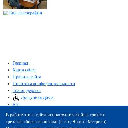
Еще фотографии
Главная
Карта сайта
Правила сайта
Политика конфиденциальности
Техподдержка
Доступная среда
Rss
В работе этого сайта используются файлы cookie и
163000, г.Архангельск, пр-т Троицкий, 51
средства сбора статистики (в т.ч., Яндекс.Метрика).
тел.:
+7 (8182) 21-11-63