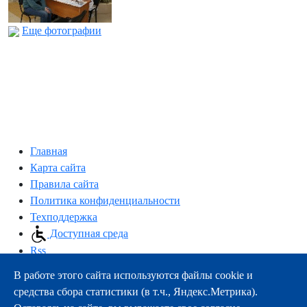
Еще фотографии
Главная
Карта сайта
Правила сайта
Политика конфиденциальности
Техподдержка
Доступная среда
Rss
В работе этого сайта используются файлы cookie и
163000, г.Архангельск, пр-т Троицкий, 51
средства сбора статистики (в т.ч., Яндекс.Метрика).
тел.:
+7 (8182) 21-11-63