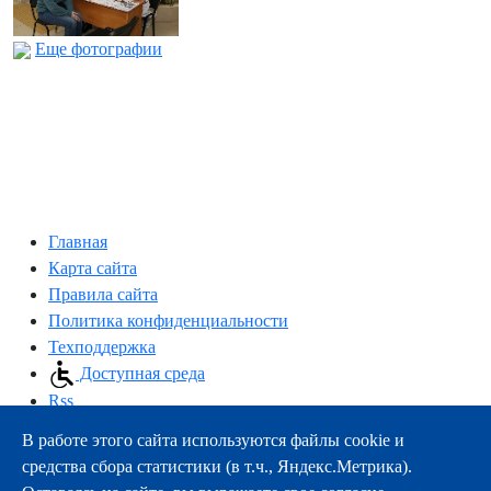
Еще фотографии
Главная
Карта сайта
Правила сайта
Политика конфиденциальности
Техподдержка
Доступная среда
Rss
В работе этого сайта используются файлы cookie и
163000, г.Архангельск, пр-т Троицкий, 51
средства сбора статистики (в т.ч., Яндекс.Метрика).
тел.:
+7 (8182) 21-11-63