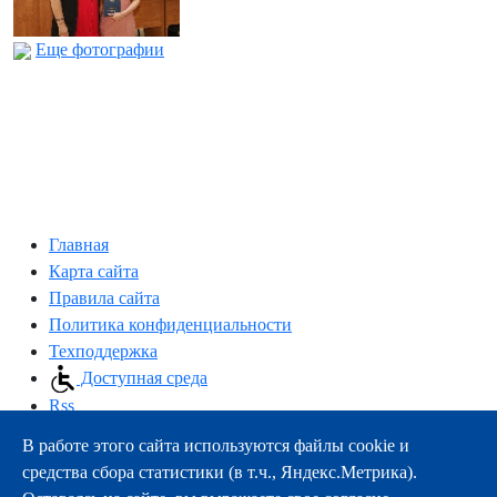
Еще фотографии
Главная
Карта сайта
Правила сайта
Политика конфиденциальности
Техподдержка
Доступная среда
Rss
В работе этого сайта используются файлы cookie и
163000, г.Архангельск, пр-т Троицкий, 51
средства сбора статистики (в т.ч., Яндекс.Метрика).
тел.:
+7 (8182) 21-11-63