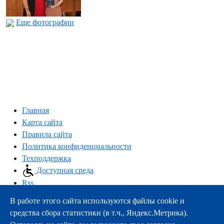
Еще фотографии
Главная
Карта сайта
Правила сайта
Политика конфиденциальности
Техподдержка
Доступная среда
Rss
В работе этого сайта используются файлы cookie и
163000, г.Архангельск, пр-т Троицкий, 51
средства сбора статистики (в т.ч., Яндекс.Метрика).
тел.:
+7 (8182) 21-11-63