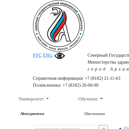
РУС
ENG
Северный Государс
Министерства здрав
город Арха
Справочная информация: +7 (8182) 21-11-63
Поликлиника: +7 (8182) 20-00-90
Университет
Обучение
Абитуриентам
Школьникам
Гл