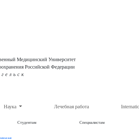
твенный Медицинский Университет
оохранения Российской Федерации
нгельск
Наука
Лечебная работа
Internati
Студентам
Специалистам
авная