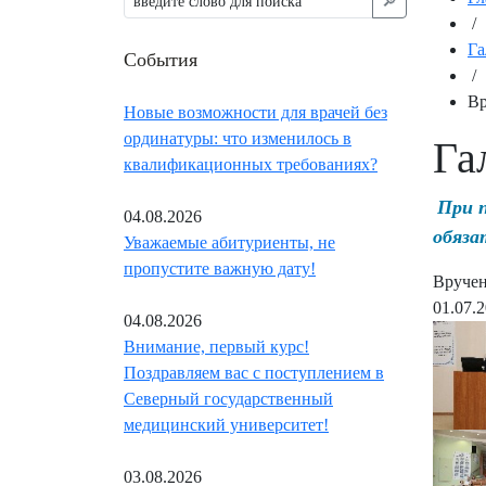
🔎︎
/
Га
События
/
Вр
Новые возможности для врачей без
ординатуры: что изменилось в
Га
квалификационных требованиях?
При 
04.08.2026
обяза
Уважаемые абитуриенты, не
пропустите важную дату!
Вруче
01.07.
04.08.2026
Внимание, первый курс!
Поздравляем вас с поступлением в
Северный государственный
медицинский университет!
03.08.2026