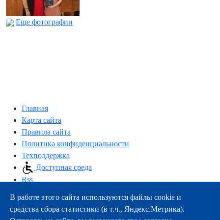
Еще фотографии
Главная
Карта сайта
Правила сайта
Политика конфиденциальности
Техподдержка
Доступная среда
Rss
В работе этого сайта используются файлы cookie и
163000, г.Архангельск, пр-т Троицкий, 51
средства сбора статистики (в т.ч., Яндекс.Метрика).
тел.:
+7 (8182) 21-11-63