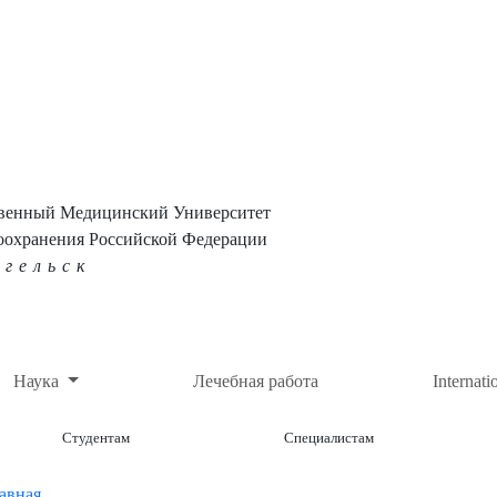
твенный Медицинский Университет
оохранения Российской Федерации
нгельск
Наука
Лечебная работа
Internati
Студентам
Специалистам
авная