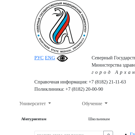
РУС
ENG
Северный Государс
Министерства здрав
город Арха
Справочная информация: +7 (8182) 21-11-63
Поликлиника: +7 (8182) 20-00-90
Университет
Обучение
Абитуриентам
Школьникам
Гл