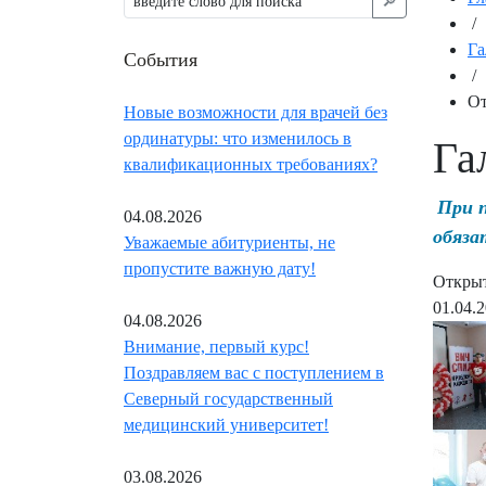
🔎︎
/
Га
События
/
От
Новые возможности для врачей без
ординатуры: что изменилось в
Га
квалификационных требованиях?
При 
04.08.2026
обяза
Уважаемые абитуриенты, не
пропустите важную дату!
Открыт
01.04.
04.08.2026
Внимание, первый курс!
Поздравляем вас с поступлением в
Северный государственный
медицинский университет!
03.08.2026