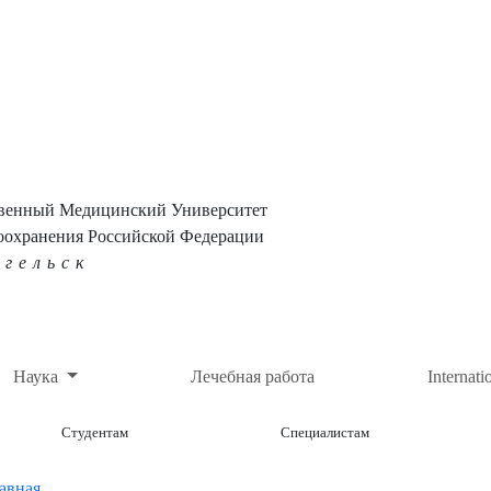
твенный Медицинский Университет
оохранения Российской Федерации
нгельск
Наука
Лечебная работа
Internati
Студентам
Специалистам
авная