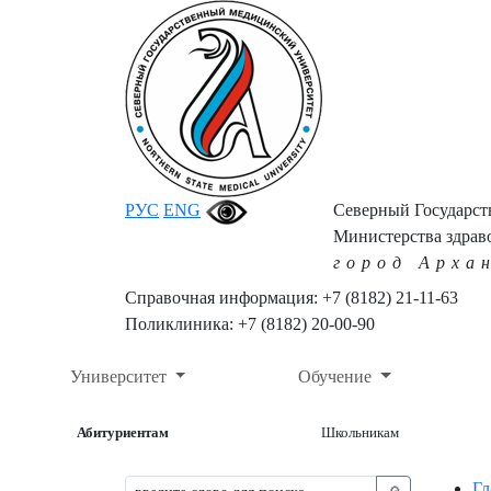
РУС
ENG
Северный Государс
Министерства здрав
город Арха
Справочная информация: +7 (8182) 21-11-63
Поликлиника: +7 (8182) 20-00-90
Университет
Обучение
Абитуриентам
Школьникам
Гл