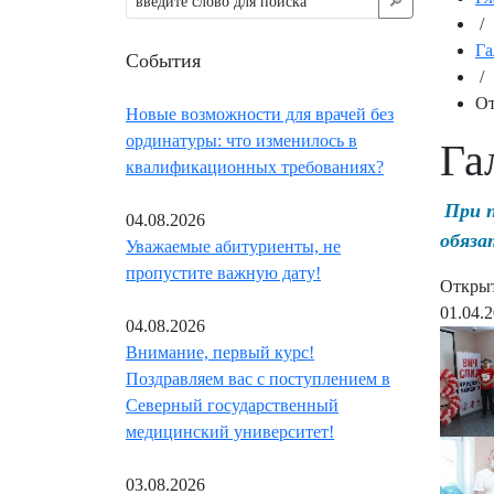
🔎︎
/
Га
События
/
От
Новые возможности для врачей без
ординатуры: что изменилось в
Га
квалификационных требованиях?
При 
04.08.2026
обяза
Уважаемые абитуриенты, не
пропустите важную дату!
Открыт
01.04.
04.08.2026
Внимание, первый курс!
Поздравляем вас с поступлением в
Северный государственный
медицинский университет!
03.08.2026