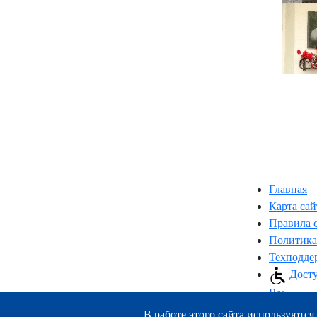
Главная
Карта сай
Правила 
Политика
Техподде
Досту
Rss
В работе этого сайта используются 