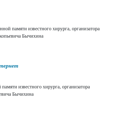
ной памяти известного хирурга, организатора
окопьевича Бычихина
нтернет
памяти известного хирурга, организатора
ьевича Бычихина