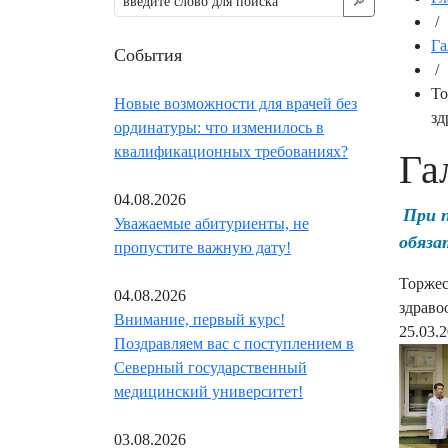
🔎︎
/
Га
События
/
То
Новые возможности для врачей без
зд
ординатуры: что изменилось в
квалификационных требованиях?
Га
04.08.2026
При 
Уважаемые абитуриенты, не
обяза
пропустите важную дату!
Торжес
04.08.2026
здраво
Внимание, первый курс!
25.03.
Поздравляем вас с поступлением в
Северный государственный
медицинский университет!
03.08.2026