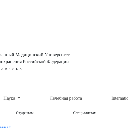
твенный Медицинский Университет
оохранения Российской Федерации
нгельск
Наука
Лечебная работа
Internati
Студентам
Специалистам
авная