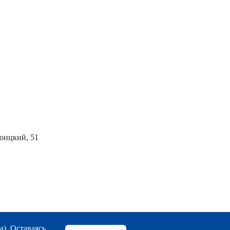
роицкий, 51
а). Оставаясь