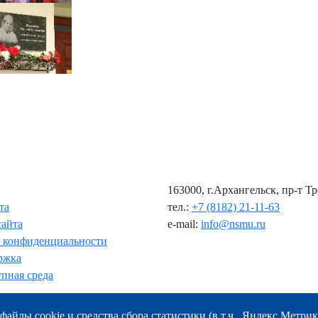
163000, г.Архангельск, пр-т Т
та
тел.:
+7 (8182) 21-11-63
сайта
e-mail:
info@nsmu.ru
 конфиденциальности
ржка
пная среда
файлы cookie и средства сбора статистики (в т.ч., Яндекс.Метрик