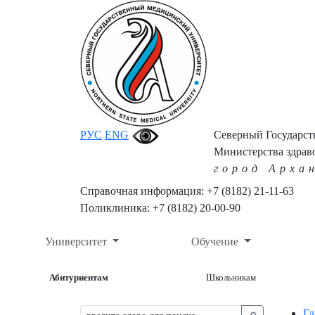
РУС
ENG
Северный Государс
Министерства здрав
город Арха
Справочная информация: +7 (8182) 21-11-63
Поликлиника: +7 (8182) 20-00-90
Университет
Обучение
Абитуриентам
Школьникам
Гл