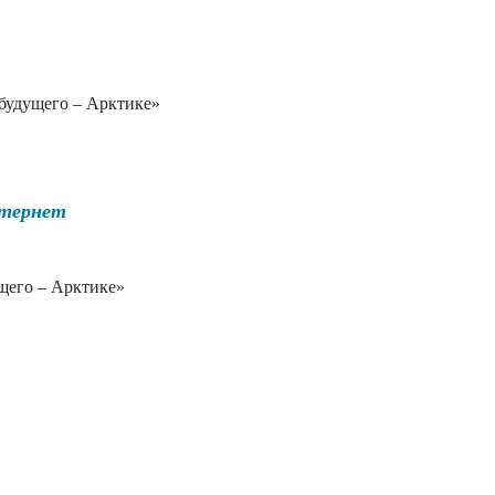
будущего – Арктике»
нтернет
щего – Арктике»