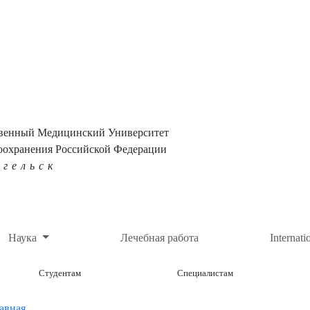
твенный Медицинский Университет
оохранения Российской Федерации
нгельск
Наука
Лечебная работа
Internati
Студентам
Специалистам
авная