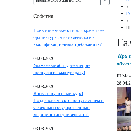
🔎︎
/
Га
События
/
II
Новые возможности для врачей без
ординатуры: что изменилось в
Га
квалификационных требованиях?
При 
04.08.2026
обяза
Уважаемые абитуриенты, не
пропустите важную дату!
III Ме
28.04.
04.08.2026
Внимание, первый курс!
Поздравляем вас с поступлением в
Северный государственный
медицинский университет!
03.08.2026