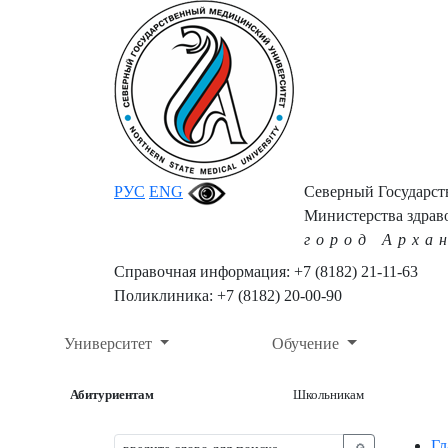
РУС
ENG
Северный Государс
Министерства здрав
город Арха
Справочная информация: +7 (8182) 21-11-63
Поликлиника: +7 (8182) 20-00-90
Университет
Обучение
Абитуриентам
Школьникам
Гл