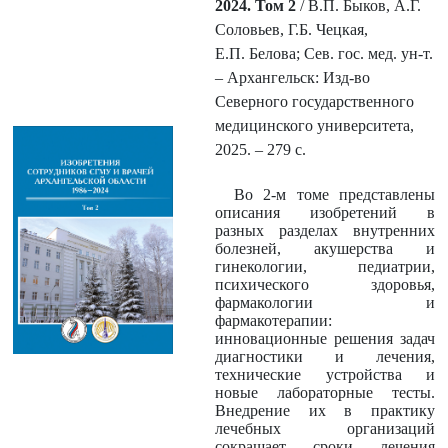
2024. Том 2
/ В.П. Быков, А.Г.
Соловьев, Г.Б. Чецкая,
Е.П. Белова; Сев. гос. мед. ун-т.
– Архангельск: Изд-во
Северного государственного
медицинского университета,
2025. – 279 с.
Во 2-м томе представлены
описания изобретений в
разных разделах внутренних
болезней, акушерства и
гинекологии, педиатрии,
психического здоровья,
фармакологии и
фармакотерапии:
инновационные решения задач
диагностики и лечения,
технические устройства и
новые лабораторные тесты.
Внедрение их в практику
лечебных организаций
сокращает сроки лечения