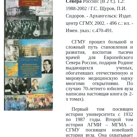
Севера
России: [В 2 т.]. Т.2:
1988-2002 / Г.С. Щуров, П.И.
Сидоров. - Архангельск: Издат.
центр СГМУ, 2002. - 496 с.: ил. -
Имен. указ.: с.470-491.
СГМУ прошел большой и
сложный путь становления и
развития, воспитав тысячи
врачей для Европейского
Севера России, подарив Родине
выдающихся ученых,
обогативших отечественную и
мировую медицинскую науку
многими открытиями. По
случаю 70-летнего юбилея вуза
написана настоящая книга (в 2-
х томах).
Первый том посвящен
истории университета с 1932
по 1987 годы. Второй том
истории АГМИ – МГМА –
СГМУ посвящен новейшей
истории вуза. Она охватывает