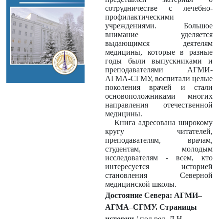
сотрудничестве с лечебно-
профилактическими
учреждениями. Большое
внимание уделяется
выдающимся деятелям
медицины, которые в разные
годы были выпускниками и
преподавателями АГМИ-
АГМА-СГМУ, воспитали целые
поколения врачей и стали
основоположниками многих
направления отечественной
медицины.
Книга адресована широкому
кругу читателей,
преподавателям, врачам,
студентам, молодым
исследователям - всем, кто
интересуется историей
становления Северной
медицинской школы.
Достояние Севера: АГМИ–
АГМА–СГМУ. Страницы
истории
/ под ред. Л.Н.