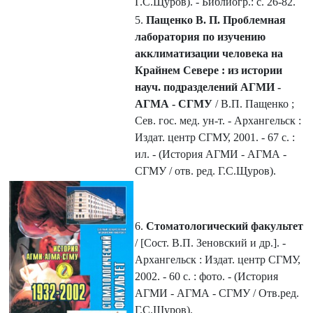
Г.С.Щуров). - Библиогр.: с. 26-82.
5.
Пащенко В. П. Проблемная
лаборатория по изучению
акклиматизации человека на
Крайнем Севере : из истории
науч. подразделений АГМИ -
АГМА - СГМУ
/ В.П. Пащенко ;
Сев. гос. мед. ун-т. - Архангельск :
Издат. центр СГМУ, 2001. - 67 с. :
ил. - (История АГМИ - АГМА -
СГМУ / отв. ред. Г.С.Щуров).
6.
Стоматологический факультет
/ [Сост. В.П. Зеновский и др.]. -
Архангельск : Издат. центр СГМУ,
2002. - 60 с. : фото. - (История
АГМИ - АГМА - СГМУ / Отв.ред.
Г.С.Щуров).