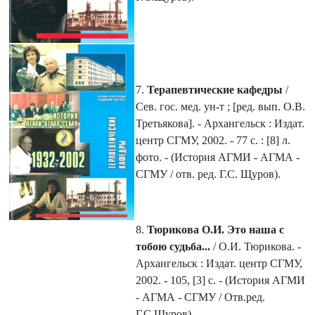
7.
Терапевтические кафедры
/
Сев. гос. мед. ун-т ; [ред. вып. О.В.
Третьякова]. - Архангельск : Издат.
центр СГМУ, 2002. - 77 с. : [8] л.
фото. - (История АГМИ - АГМА -
СГМУ / отв. ред. Г.С. Щуров).
8.
Тюрикова О.И. Это наша с
тобою судьба...
/ О.И. Тюрикова. -
Архангельск : Издат. центр СГМУ,
2002. - 105, [3] с. - (История АГМИ
- АГМА - СГМУ / Отв.ред.
Г.С.Щуров).