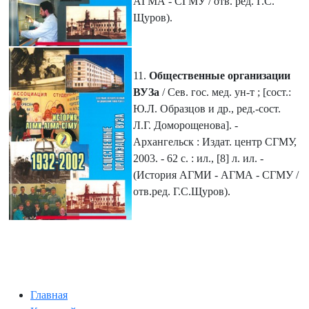
АГМА - СГМУ / отв. ред. Г.С.
Щуров).
11.
Общественные организации
ВУЗа
/ Сев. гос. мед. ун-т ; [сост.:
Ю.Л. Образцов и др., ред.-сост.
Л.Г. Доморощенова]. -
Архангельск : Издат. центр СГМУ,
2003. - 62 с. : ил., [8] л. ил. -
(История АГМИ - АГМА - СГМУ /
отв.ред. Г.С.Щуров).
Главная