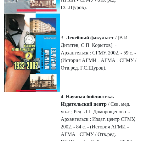
Г.С.Щуров).
3.
Лечебный факультет
/ [В.И.
Дитятев, С.П. Корытов]. -
Архангельск : СГМУ, 2002. - 59 с. -
(История АГМИ - АГМА - СГМУ /
Отв.ред. Г.С.Щуров).
4.
Научная библиотека.
Издательский центр
/ Сев. мед.
ун-т ; Ред. Л.Г. Доморощенова. -
Архангельск : Издат. центр СГМУ,
2002. - 84 с. - (История АГМИ -
АГМА - СГМУ / Отв.ред.