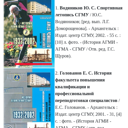
1.
Водяников Ю. С. Спортивная
летопись СГМУ
/ Ю.С.
Водянников; [ред. вып. Л.Г.
Доморощенова]. - Архангельск :
Издат. центр СГМУ, 2002. - 55 с. :
[10] л. фото. - (История АГМИ -
АГМА - СГМУ / Отв. ред. Г.С.
Щуров).
2.
Голованов Е. С. История
факультета повышения
квалификации и
профессиональной
переподготовки специалистов
/
Е.С. Голованов. - Архангельск :
Издат. центр СГМУ, 2001. - 31, [4]
с. : фото. - (История АГМИ -
АГМА - СГМУ / отв. ред.