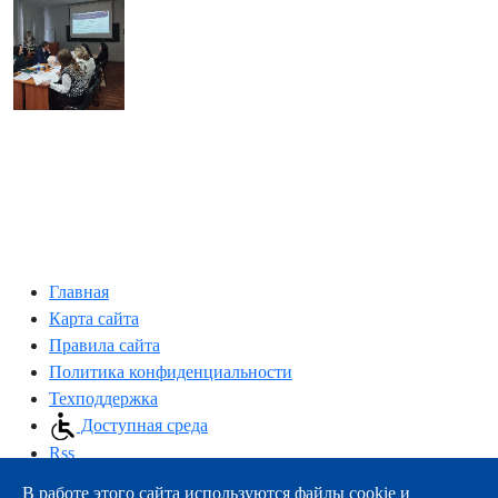
Главная
Карта сайта
Правила сайта
Политика конфиденциальности
Техподдержка
Доступная среда
Rss
В работе этого сайта используются файлы cookie и
163000, г.Архангельск, пр-т Троицкий, 51