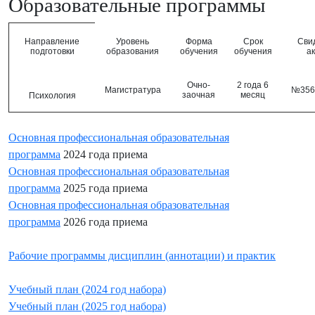
Образовательные программы
Направление
Уровень
Форма
Срок
Сви
подготовки
образования
обучения
обучения
а
Очно-
2 года 6
Магистратура
№3564
заочная
месяц
Психология
Основная профессиональная образовательная
программа
2024 года приема
Основная профессиональная образовательная
программа
2025 года приема
Основная профессиональная образовательная
программа
2026 года приема
Рабочие программы дисциплин (аннотации) и практик
Учебный план (2024 год набора)
Учебный план (2025 год набора)