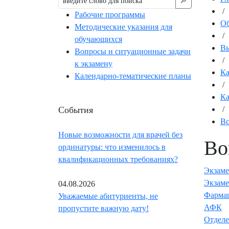
🔎︎
/
Рабочие программы
Об
Методические указания для
/
обучающихся
Вы
Вопросы и ситуационные задачи
/
к экзамену
К
Календарно-тематические планы
/
Ка
События
/
Вс
Новые возможности для врачей без
Во
ординатуры: что изменилось в
квалификационных требованиях?
Экзам
Экзаме
04.08.2026
Фармац
Уважаемые абитуриенты, не
АФК
пропустите важную дату!
Отделе