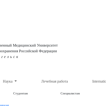
твенный Медицинский Университет
оохранения Российской Федерации
нгельск
Наука
Лечебная работа
Internati
Студентам
Специалистам
авная