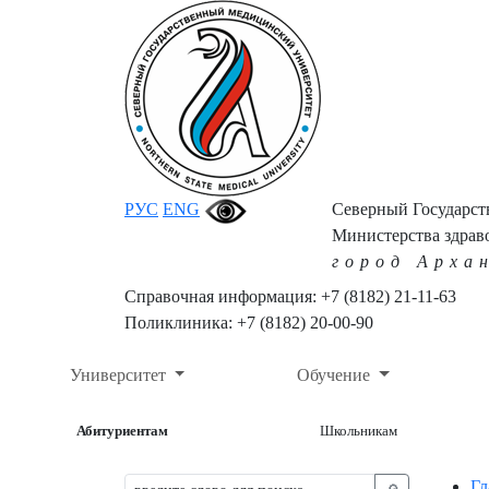
РУС
ENG
Северный Государс
Министерства здрав
город Арха
Справочная информация: +7 (8182) 21-11-63
Поликлиника: +7 (8182) 20-00-90
Университет
Обучение
Абитуриентам
Школьникам
Гл