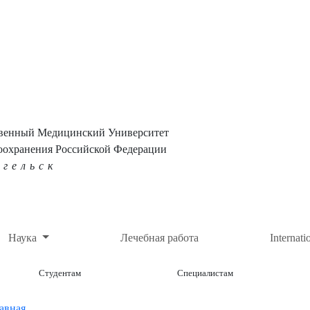
твенный Медицинский Университет
оохранения Российской Федерации
нгельск
Наука
Лечебная работа
Internati
Студентам
Специалистам
авная