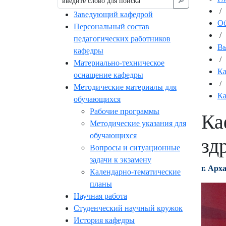
🔎︎
/
Заведующий кафедрой
Об
Персональный состав
/
педагогических работников
Вы
кафедры
/
Материально-техническое
К
оснащение кафедры
/
Методические материалы для
Ка
обучающихся
Рабочие программы
Ка
Методические указания для
обучающихся
зд
Вопросы и ситуационные
задачи к экзамену
г. Арх
Календарно-тематические
планы
Научная работа
Студенческий научный кружок
История кафедры