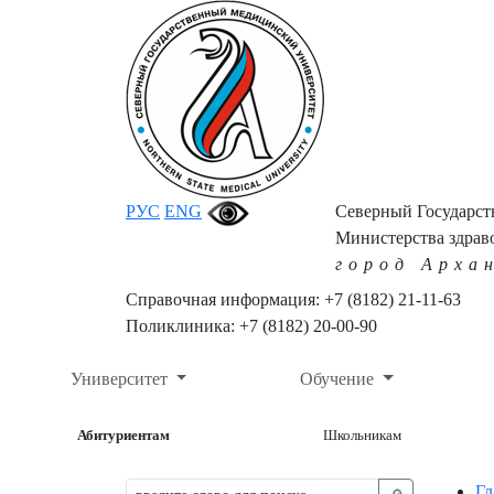
РУС
ENG
Северный Государс
Министерства здрав
город Арха
Справочная информация: +7 (8182) 21-11-63
Поликлиника: +7 (8182) 20-00-90
Университет
Обучение
Абитуриентам
Школьникам
Гл