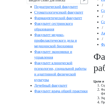
🔎︎
/
Педиатрический факультет
С
Стоматологичсекий факультет
/
Фармацевтический факультет
Со
Факультет сестринского
/
образования
Ак
Факультет медико-
/
профилактического дела и
Фа
медицинской биохимии
Факультет экономики и
Фа
управления
Факультет клинической
ра
психологии, социальной работы
и адаптивной физической
культуры
Цели и 
Лечебный факультет
Со
Фо
Факультет врача общей практики
фа
Ук
Пр