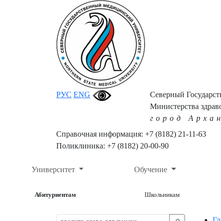
РУС
ENG
Северный Государс
Министерства здрав
город Арха
Справочная информация: +7 (8182) 21-11-63
Поликлиника: +7 (8182) 20-00-90
Университет
Обучение
Абитуриентам
Школьникам
Гл