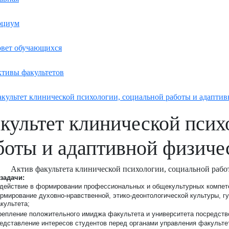
оциум
вет обучающихся
тивы факультетов
культет клинической психологии, социальной работы и адаптив
культет клинической псих
боты и адаптивной физиче
Актив факультета клинической психологии, социальной рабо
задачи:
действие в формировании профессиональных и общекультурных компете
рмирование духовно-нравственной, этико-деонтологической культуры, гу
культета;
репление положительного имиджа факультета и университета посредств
едставление интересов студентов перед органами управления факультет