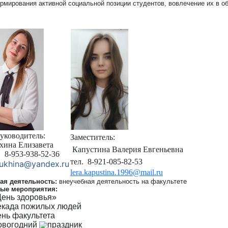
рмирования активной социальной позиции студентов, вовлечение их в о
уководитель:
Заместитель:
ухина Елизавета
Капустина Валерия Евгеньевна
.
8-953-938-52-36
тел. 8-921-085-82-53
lukhina@yandex.ru
lera.kapustina.1996@mail.ru
ая деятельность:
внеучебная деятельность на факультете
ые мероприятия:
День здоровья»
екада пожилых людей
нь факультета
овогодний
праздник