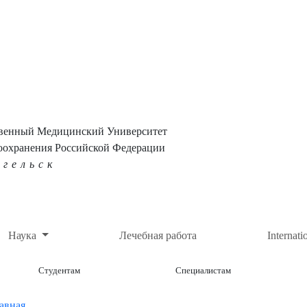
твенный Медицинский Университет
оохранения Российской Федерации
нгельск
Наука
Лечебная работа
Internati
Студентам
Специалистам
авная