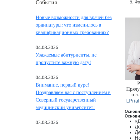
События
Фо
Новые возможности для врачей без
ординатуры: что изменилось в
квалификационных требованиях?
04.08.2026
Уважаемые абитуриенты, не
пропустите важную дату!
04.08.2026
Р
Внимание, первый курс!
Прял
Поздравляем вас с поступлением в
тел
Северный государственный
LPria
медицинский университет!
Основн
Основн
«
03.08.2026
Д
Де
Н