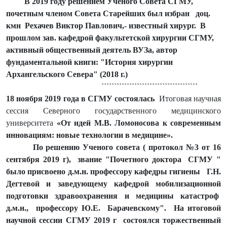
В 2019 году решением Ученого Совета СГМУ,
почетным членом Совета Старейших был избран доц.
кмн Рехачев Виктор Павлович,- известный хирург. В
прошлом зав. кафедрой факультетской хирургии СГМУ,
активный общественный деятель ВУЗа, автор
фундаментальной книги: "История хирургии
Архангельского Севера" (2018 г.)
``````````````````````````````````````
18 ноября 2019 года в СГМУ состоялась
Итоговая научная
сессия Северного государственного медицинского
университета
«От идей М.В. Ломоносова к современным
инновациям: новые технологии в медицине».
По решению Ученого совета ( протокол №3 от 16
сентября 2019 г), звание "Почетного доктора СГМУ "
было присвоено д.м.н. профессору кафедры гигиены Г.Н.
Дегтевой и заведующему кафедрой мобилизационной
подготовки здравоохранения и медицины катастроф
д.м.н., профессору Ю.Е. Барачевскому". На итоговой
научной сессии СГМУ 2019 г состоялся торжественный