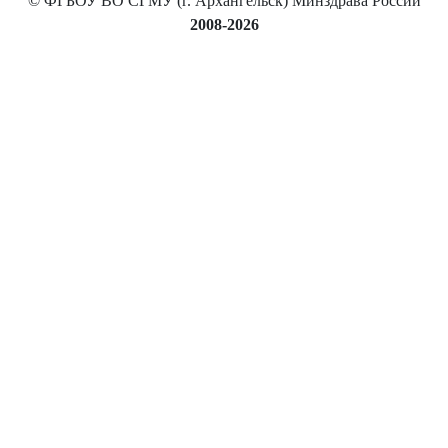
© ФГБОУ ВО СГМУ (г. Архангельск) Минздрава России
2008-2026