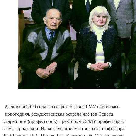
22 января 2019 года в зале ректората СГМУ состоялась
новогодняя, рождественская встреча членов Совета
старейшин (профессоров) с ректором СГМУ профессором
Л.Н. Горбатовой. На встрече присутствовали: профессора:
В.Я Бедило, В.А. Попов, Р.Н. Калашников, С.Н. Федоров,