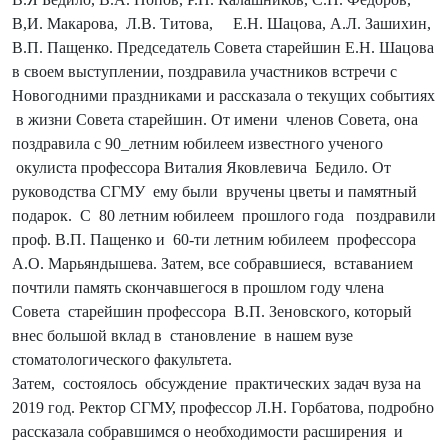
В,И. Макарова,
Л.В. Титова,
Е.Н. Шацова, А.Л. Зашихин,
В.П. Пащенко. Председатель Совета старейшин Е.Н. Шацова
в своем выступлении, поздравила участников встречи с
Новогодними праздниками и рассказала о текущих событиях
в жизни Совета старейшин. От имени
членов Совета, она
поздравила с 90_летним юбилеем известного ученого
окулиста профессора Виталия Яковлевича
Бедило. От
руководства СГМУ
ему были
вручены цветы и памятный
подарок.
С
80 летним юбилеем
прошлого года
поздравили
проф. В.П. Пащенко и
60-ти летним юбилеем
профессора
А.О. Марьяндышева. Затем, все собравшиеся,
вставанием
почтили память скончавшегося в прошлом году члена
Совета
старейшин профессора
В.П. Зеновского, который
внес большой вклад в
становление
в нашем вузе
стоматологического факультета.
Затем,
состоялось
обсуждение
практических задач вуза на
2019 год. Ректор СГМУ, профессор Л.Н. Горбатова, подробно
рассказала собравшимся о необходимости расширения
и