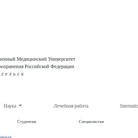
твенный Медицинский Университет
оохранения Российской Федерации
нгельск
Наука
Лечебная работа
Internati
Студентам
Специалистам
авная