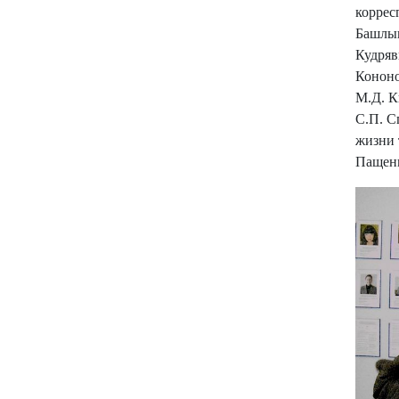
коррес
Башлык
Кудряв
Кононо
М.Д. К
С.П. С
жизни 
Пащен