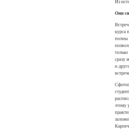
Из ист
Они сн
Встреч
курса 
полны 
позвол
только
сразу 
и друг
встреч
Сфотог
студен
распис
этому 
практи
заложе
Карпеч