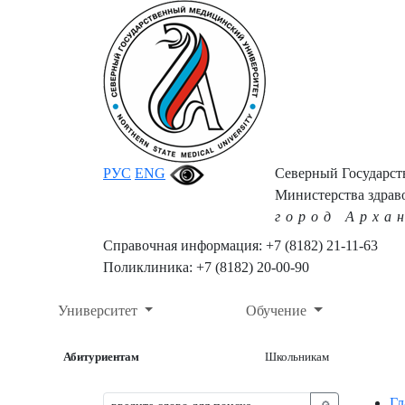
РУС
ENG
Северный Государс
Министерства здрав
город Арха
Справочная информация: +7 (8182) 21-11-63
Поликлиника: +7 (8182) 20-00-90
Университет
Обучение
Абитуриентам
Школьникам
Гл