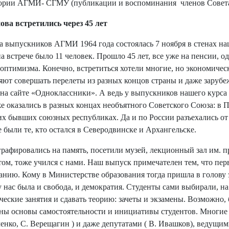
ории АГМИ- СГМУ (публикации и воспоминания членов Совет
ова встретились через 45 лет
а выпускников АГМИ 1964 года состоялась 7 ноября в стенах наш
на встрече было 11 человек. Прошло 45 лет, все уже на пенсии, 
оптимизма. Конечно, встретиться хотели многие, но экономичес
яют совершать перелеты из разных концов страны и даже зарубе
 на сайте «Одноклассники». А ведь у выпускников нашего курса
же оказались в разных концах необъятного Советского Союза: в 
их бывших союзных республиках. Да и по России разъехались от
е были те, кто остался в Северодвинске и Архангельске.
рафировались на память, посетили музей, лекционный зал им. п
том, тоже учился с нами. Наш выпуск примечателен тем, что пе
анию. Кому в Министерстве образования тогда пришла в голову э
у нас была и свобода, и демократия. Студенты сами выбирали, н
ческие занятия и сдавать теорию: зачеты и экзамены. Возможно
ны основы самостоятельности и инициативы студентов. Многие 
енко, С. Верещагин ) и даже депутатами ( В. Ивашков), ведущ