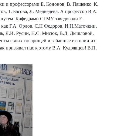
ки и профессорами Е. Кононов, В. Пащенко, К.
ов, Т. Басова, Л. Медведева. А профессор В.А.
путем. Кафедрами СГМУ заведовали Е.
 как Г.А. Орлов, С.Н Федоров, И.Н.Маточкин,
ль, Я.И. Русин, Н.С. Мисюк, В.Д. Дышловой,
нты своих товарищей и забавные истории из
ак призывал нас к этому В.А. Кудрявцев! В.П.