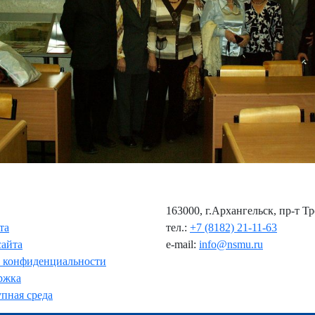
163000, г.Архангельск, пр-т Т
та
тел.:
+7 (8182) 21-11-63
сайта
e-mail:
info@nsmu.ru
 конфиденциальности
ржка
пная среда