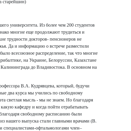
а старейшин)
его университета. Из более чем 200 студентов
однако многие еще продолжают трудиться и
кие трудности докторов- пенсионеров не
жья. Да и информацию о встрече разместили
 было всесоюзное распределение, так что многие
Прибалтике, на Украине, Белоруссии, Казахстане
 Калининграда до Владивостока. В основном на
рофессора В.А. Кудрявцева, который, будучи
рвые два курса мы учились по свободному
та светлая мысль - мы не знаем. Но благодаря
а какую кафедру и когда пойти отрабатывать
, благодаря свободному расписанию были
из нашего выпуска стали главными врачами (В.
ими специалистами-офтальмологами член–