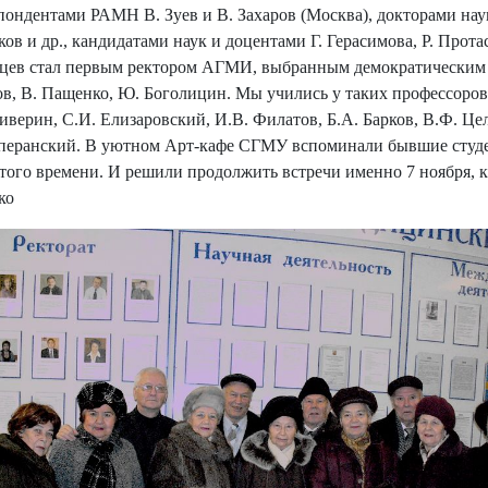
пондентами РАМН В. Зуев и В. Захаров (Москва), докторами нау
ов и др., кандидатами наук и доцентами Г. Герасимова, Р. Протас
цев стал первым ректором АГМИ, выбранным демократическим 
в, В. Пащенко, Ю. Боголицин. Мы учились у таких профессоров
иверин, С.И. Елизаровский, И.В. Филатов, Б.А. Барков, В.Ф. Це
перанский. В уютном Арт-кафе СГМУ вспоминали бывшие студе
того времени. И решили продолжить встречи именно 7 ноября, к
ко