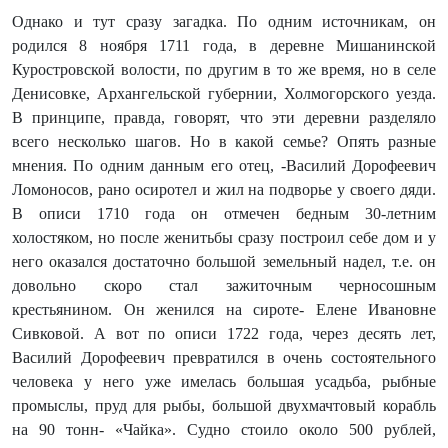
Однако и тут сразу загадка. По одним источникам, он
родился 8 ноября 1711 года, в деревне Мишанинской
Куростровской волости, по другим в то же время, но в селе
Денисовке, Архангельской губернии, Холмогорского уезда.
В принципе, правда, говорят, что эти деревни разделяло
всего несколько шагов. Но в какой семье? Опять разные
мнения. По одним данным его отец, -Василий Дорофеевич
Ломоносов, рано осиротел и жил на подворье у своего дяди.
В описи 1710 года он отмечен бедным 30-летним
холостяком, но после женитьбы сразу построил себе дом и у
него оказался достаточно большой земельный надел, т.е. он
довольно скоро стал зажиточным черносошным
крестьянином. Он женился на сироте- Елене Ивановне
Сивковой. А вот по описи 1722 года, через десять лет,
Василий Дорофеевич превратился в очень состоятельного
человека у него уже имелась большая усадьба, рыбные
промыслы, пруд для рыбы, большой двухмачтовый корабль
на 90 тонн- «Чайка». Судно стоило около 500 рублей,