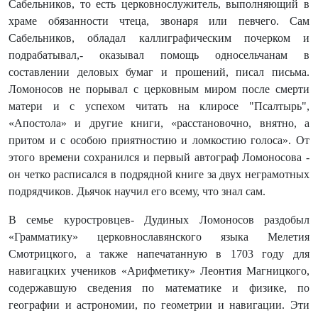
Сабельников, то есть церковнослужитель, выполняющий в
храме обязанности чтеца, звонаря или певчего. Сам
Сабельников, обладал каллиграфическим почерком и
подрабатывал,- оказывал помощь односельчанам в
составлении деловых бумаг и прошений, писал письма.
Ломоносов не порывал с церковным миром после смерти
матери и с успехом читать на клиросе "Псалтырь",
«Апостола» и другие книги, «расстановочно, внятно, а
притом и с особою приятностию и ломкостию голоса». От
этого времени сохранился и первый автограф Ломоносова -
он четко расписался в подрядной книге за двух неграмотных
подрядчиков. Дьячок научил его всему, что знал сам.
В семье куростровцев- Дудиных Ломоносов раздобыл
«Грамматику» церковнославянского языка Мелетия
Смотрицкого, а также напечатанную в 1703 году для
навигацких учеников «Арифметику» Леонтия Магницкого,
содержавшую сведения по математике и физике, по
географии и астрономии, по геометрии и навигации. Эти