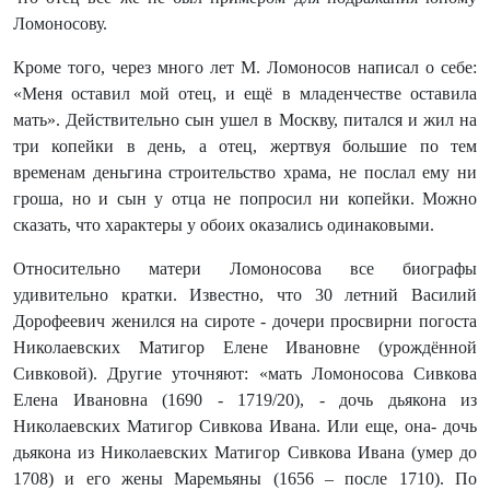
Ломоносову.
Кроме того, через много лет М. Ломоносов написал о себе:
«Меня оставил мой отец, и ещё в младенчестве оставила
мать». Действительно сын ушел в Москву, питался и жил на
три копейки в день, а отец, жертвуя большие по тем
временам деньгина строительство храма, не послал ему ни
гроша, но и сын у отца не попросил ни копейки. Можно
сказать, что характеры у обоих оказались одинаковыми.
Относительно матери Ломоносова все биографы
удивительно кратки. Известно, что 30 летний Василий
Дорофеевич женился на сироте - дочери просвирни погоста
Николаевских Матигор Елене Ивановне (урождённой
Сивковой). Другие уточняют: «мать Ломоносова Сивкова
Елена Ивановна (1690 - 1719/20), - дочь дьякона из
Николаевских Матигор Сивкова Ивана. Или еще, она- дочь
дьякона из Николаевских Матигор Сивкова Ивана (умер до
1708) и его жены Маремьяны (1656 – после 1710). По