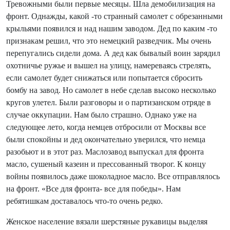
Тревожными были первые месяцы. Шла демобилизация на
фронт. Однажды, какой -то странный самолет с обрезанными
крыльями появился и над нашим заводом. Дед по каким -то
признакам решил, что это немецкий разведчик. Мы очень
перепугались сидели дома. А дед как бывалый воин зарядил
охотничье ружье и вышел на улицу, намереваясь стрелять,
если самолет будет снижаться или попытается сбросить
бомбу на завод. Но самолет в небе сделав высоко несколько
кругов улетел. Были разговоры и о партизанском отряде в
случае оккупации. Нам было страшно. Однако уже на
следующее лето, когда немцев отбросили от Москвы все
были спокойны и дед окончательно уверился, что немца
разобьют и в этот раз. Маслозавод выпускал для фронта
масло, сушеный казеин и прессованный творог. К концу
войны появилось даже шоколадное масло. Все отправлялось
на фронт. «Все для фронта- все для победы». Нам
ребятишкам доставалось что-то очень редко.
Женское население вязали шерстяные рукавицы выделяя