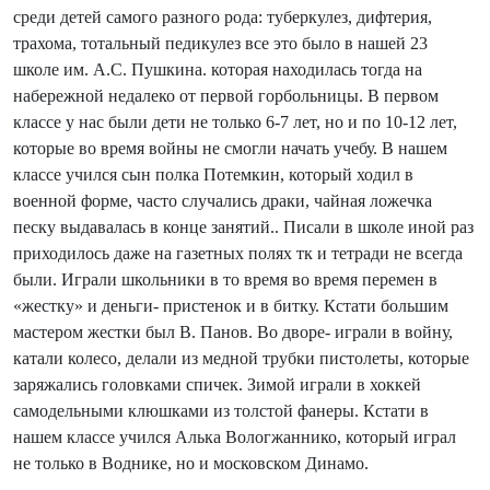
среди детей самого разного рода: туберкулез, дифтерия,
трахома, тотальный педикулез все это было в нашей 23
школе им. А.С. Пушкина. которая находилась тогда на
набережной недалеко от первой горбольницы. В первом
классе у нас были дети не только 6-7 лет, но и по 10-12 лет,
которые во время войны не смогли начать учебу. В нашем
классе учился сын полка Потемкин, который ходил в
военной форме, часто случались драки, чайная ложечка
песку выдавалась в конце занятий.. Писали в школе иной раз
приходилось даже на газетных полях тк и тетради не всегда
были. Играли школьники в то время во время перемен в
«жестку» и деньги- пристенок и в битку. Кстати большим
мастером жестки был В. Панов. Во дворе- играли в войну,
катали колесо, делали из медной трубки пистолеты, которые
заряжались головками спичек. Зимой играли в хоккей
самодельными клюшками из толстой фанеры. Кстати в
нашем классе учился Алька Вологжаннико, который играл
не только в Воднике, но и московском Динамо.