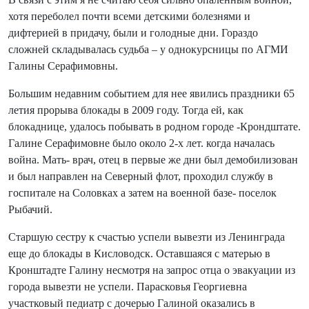
хотя переболел почти всеми детскими болезнями и
дифтерией в придачу, были и голодные дни. Гораздо
сложней складывалась судьба – у однокурсницы по АГМИ
Галины Серафимовны.
Большим недавним событием для нее явились праздники 65
летия прорыва блокады в 2009 году. Тогда ей, как
блокаднице, удалось побывать в родном городе -Крондштате.
Галине Серафимовне было около 2-х лет. когда началась
война. Мать- врач, отец в первые же дни был демобилизован
и был направлен на Северный флот, проходил службу в
госпитале на Соловках а затем на военной базе- поселок
Рыбачий.
Старшую сестру к счастью успели вывезти из Ленинграда
еще до блокады в Кисловодск. Оставшаяся с матерью в
Кронштадте Галину несмотря на запрос отца о эвакуации из
города вывезти не успели. Парасковья Георгиевна
участковый педиатр с дочерью Галиной оказались в