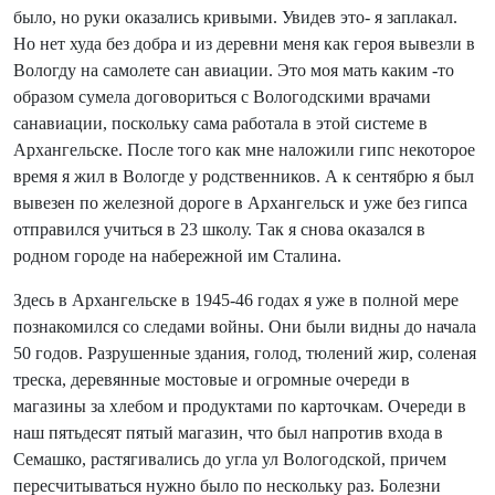
было, но руки оказались кривыми. Увидев это- я заплакал.
Но нет худа без добра и из деревни меня как героя вывезли в
Вологду на самолете сан авиации. Это моя мать каким -то
образом сумела договориться с Вологодскими врачами
санавиации, поскольку сама работала в этой системе в
Архангельске. После того как мне наложили гипс некоторое
время я жил в Вологде у родственников. А к сентябрю я был
вывезен по железной дороге в Архангельск и уже без гипса
отправился учиться в 23 школу. Так я снова оказался в
родном городе на набережной им Сталина.
Здесь в Архангельске в 1945-46 годах я уже в полной мере
познакомился со следами войны. Они были видны до начала
50 годов. Разрушенные здания, голод, тюлений жир, соленая
треска, деревянные мостовые и огромные очереди в
магазины за хлебом и продуктами по карточкам. Очереди в
наш пятьдесят пятый магазин, что был напротив входа в
Семашко, растягивались до угла ул Вологодской, причем
пересчитываться нужно было по нескольку раз. Болезни