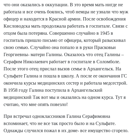
что они оказались в оккупации. В это время мать нигде не
работала и все очень боялись, чтоб немцы не узнали что муж
офицер и находится в Красной армии. После освобождения
Кисловодска мать продолжала работать в госпитале. Связи с
отцом была потеряна. Совершенно случайно в 1945 в
госпиталь пришло письмо от офицера, который разыскивал
свою семью. Случайно она попало и в руки Прасковьи
Георгиевны- матери Галины. Оказалось что отец Галины –
Серафим Николаевич работает в госпитале в Соломболе.
После этого отец прислал вызов семье в Архангельск. На
Сульфате Галина и пошла в школу. А после ее окончания ГС
окончила курсы медицинских сестер и работала медсестрой.
В 1958 году Галина поступила в Архангельский
медицинский Так вот мы и оказались на одном курса. Тут я
считаю, что мне опять повезло!
При встречал одноклассников Галина Серафимовна
вспоминает, что не все так просто было и на Сульфате.
Однажды случился пожал в их доме- все имущество сгорело.