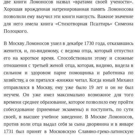
две книги Ломоносов назвал «вратами своей учености».
Хорошая врожденная натренированная память Ломоносова
позволили ему выучил эти книги наизусть. Важное значение
для него имела книга «Стихотворная Псалтирь» Симеона
Полоцкого.
В Москву Ломоносов ушел в декабре 1730 года, отказавшись
женится, и, по-видимому, с ведома отца, который отпустил
его на короткое время. Способствовали этому и сложные
отношения с третьей женой отца, которая, видимо, видела в
сильном и здоровом парне помощника и работника по
хозяйству, а он прятался -книжки читал. Когда юный Михаил
отправлялся в Москву, ему уже было 19 лет и он не был
неучем. Он уже имел максимально возможное для того
времени среднее образование, которое позволило ему пройти
собеседование (приемные экзамены) и поступить, по сути
своей, в высшее учебное заведение. В Москве Ломоносов,
против воли отца выдал себя за сына дворянина и в январе
1731 был принят в Московскую Славяно-греко-латинскую