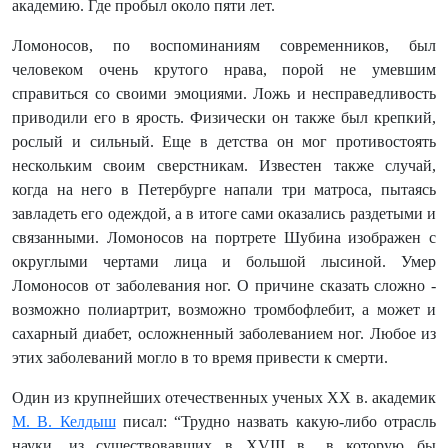
академию. Где пробыл около пяти лет.
Ломоносов, по воспоминаниям современников, был
человеком очень крутого нрава, порой не умевшим
справиться со своими эмоциями. Ложь и несправедливость
приводили его в ярость. Физически он также был крепкий,
рослый и сильный. Еще в детства он мог противостоять
нескольким своим сверстникам. Известен также случай,
когда на него в Петербурге напали три матроса, пытаясь
завладеть его одеждой, а в итоге сами оказались раздетыми и
связанными. Ломоносов на портрете Шубина изображен с
округлыми чертами лица и большой лысиной. Умер
Ломоносов от заболевания ног. О причине сказать сложно -
возможно полиартрит, возможно тромбофлебит, а может и
сахарный диабет, осложненный заболеванием ног. Любое из
этих заболеваний могло в то время привести к смерти.
Один из крупнейших отечественных ученых XX в. академик
М. В. Келдыш
писал: “Трудно назвать какую-либо отрасль
науки, из существовавших в XVIII в., в которую бы