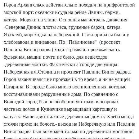
Город Архангельск действительно походил на прифронтовой
морской порт: океанские суда на рейде Двины, баржи,
катера. Моряки на улице. Основная магистраль движения
-Северная Двина: плоты леса, груженые баржи, катера.
Яхтклуб, мореходка на набережной. Свои причалы были у
хлебозавода и винзавода. По "Павлиновке" (проспект
Павлина Виноградова) ходил трамвай, проезжая часть
булыжная, машин почти не было, для пешеходов
-деревянные мостки. Фактически а городе две улицы-
Набережная им.Сталина и проспект Павлина Виноградова.
Город заканчивался не проезжей в то время, а ныне улицей
Гагарина. В городе было много военнопленных, которые
восстанавливали разрушенные дома. По сравнению с
Вологдой город был не особенно уютным, в огородах
частных домов в Кузнечихе выращивали картошку и
капусту. Наши двухэтажные деревянные дома у Хлебозавода
стояли прямо на болоте,- выход на Набережную или Павлина
Виноградова был возможен только по деревянной мостовой.
Берега реки были завалены штабелями леса и небольшая