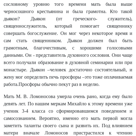
сословному уровню того времени мать была выше
черносошного крестьянина и была грамотна. Кто такой
дьякон? Дьякон (от греческого- служитель),
священнослужитель, который помогает священнику
совершать богослужение. Он мог через некоторое время и
сам стать священником. Дьякон должен был быть
грамотным, благочестивым, с хорошими голосовыми
данными. Он - представитель духовного сословия. Они чаще
всего получали образование в духовной семинарии или при
монастыре.
Дьякон –человек достаточно состоятельный, и
жену мог определить печь просфоры –это тоже оплачиваемая
работа.Просфоры обычно пекут раз в неделю.
Мать М. В. Ломоносова умерла очень рано, когда ему было
девять лет. По нашим меркам Михайло к этому времени уже
ученик 3-4 класса со сформировавшимся поведением и
самосознанием. Вероятно, именно его мать первой могла
заметить таланты своего сына и развить их. Под влиянием
матери вначале Ломоносов пристрастился к чтению