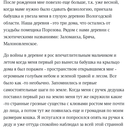
После рождения мне повезло еще больше, т.к. уже весной,
когда маме нужно было сдавать физиологию, приехала
бабушка и увезла меня в глухую деревню Вологодской
области. Наша деревня –это три дома, что остались от
усадьбы помещика Порозова. Рядом с нами деревни с
экзотическими названиями: Заломаиха, Бряча,
Малоновленское.
До войны в деревне я рос впечатлительным мальчиком и
летом когда меня первый раз вынесла бабушка на крыльцо
дома я был поражен - пространством открывшимся мне -
огромным голубым небом и зеленой травой и лесом. Все
было как -то необычно. Запомнились и первые
самостоятельные шаги по земле. Когда меня с ручек дедушка
поставил первый раз на землю меня тут же окружили какие
-то странные грозные существа с клювами ростом мне почти
до лица, а потом тут же появилась еще и громадная по моим
размерам кошка. Я испугался и попросился опять на ручки к
деду и уже оттуда спокойно наблюдал за всей этой странной