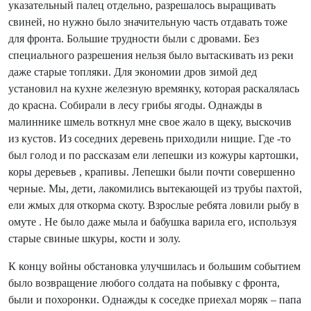
указательный палец отдельно, разрешалось выращивать
свиней, но нужно было значительную часть отдавать тоже
для фронта. Большие трудности были с дровами. Без
специального разрешения нельзя было вытаскивать из реки
даже старые топляки. Для экономии дров зимой дед
установил на кухне железную времянку, которая раскалялась
до красна. Собирали в лесу грибы ягоды. Однажды в
малиннике шмель воткнул мне свое жало в щеку, выскочив
из кустов. Из соседних деревень приходили нищие. Где -то
был голод и по рассказам ели лепешки из кожуры картошки,
коры деревьев , крапивы. Лепешки были почти совершенно
черные. Мы, дети, лакомились вытекающей из трубы пахтой,
ели жмых для откорма скоту. Взрослые ребята ловили рыбу в
омуте . Не было даже мыла и бабушка варила его, используя
старые свиные шкуры, кости и золу.
К концу войны обстановка улучшилась и большим событием
было возвращение любого солдата на побывку с фронта,
были и похоронки. Однажды к соседке приехал моряк – папа