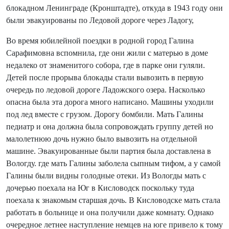
блокадном Ленинграде (Кронштадте), откуда в 1943 году они
были эвакуированы по Ледовой дороге через Ладогу,
Во время юбилейной поездки в родной город Галина
Сарафимовна вспомнила, где они жили с матерью в доме
недалеко от знаменитого собора, где в парке они гуляли.
Детей после прорыва блокады стали вывозить в первую
очередь по ледовой дороге Ладожского озера. Насколько
опасна была эта дорога много написано. Машины уходили
под лед вместе с грузом. Дорогу бомбили. Мать Галины
педиатр и она должна была сопровождать группу детей но
малолетнюю дочь нужно было вывозить на отдельной
машине. Эвакуированные были партия была доставлена в
Вологду. где мать Галины заболела сыпным тифом, а у самой
Галины были видны голодные отеки. Из Вологды мать с
дочерью поехала на Юг в Кисловодск поскольку туда
поехала к знакомым старшая дочь. В Кисловодске мать стала
работать в больнице и она получили даже комнату. Однако
очередное летнее наступление немцев на юге привело к тому