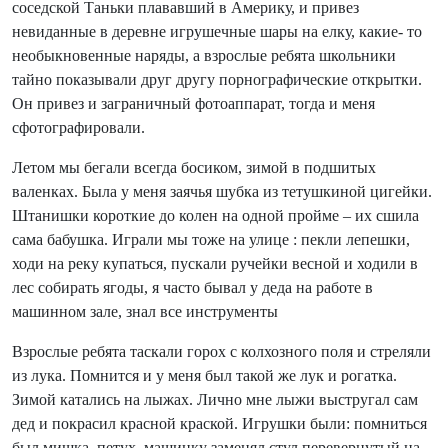
соседской Таньки плававший в Америку, и привез
невиданные в деревне игрушечные шары на елку, какие- то
необыкновенные наряды, а взрослые ребята школьники
тайно показывали друг другу порнографические открытки.
Он привез и заграничный фотоаппарат, тогда и меня
сфотографировали.
Летом мы бегали всегда босиком, зимой в подшитых
валенках. Была у меня заячья шубка из тетушкиной цигейки.
Штанишки короткие до колен на одной пройме – их сшила
сама бабушка. Играли мы тоже на улице : пекли лепешки,
ходи на реку купаться, пускали ручейки весной и ходили в
лес собирать ягоды, я часто бывал у деда на работе в
машинном зале, знал все инструменты
Взрослые ребята таскали горох с колхозного поля и стреляли
из лука. Помнится и у меня был такой же лук и рогатка.
Зимой катались на лыжах. Лично мне лыжи выстругал сам
дед и покрасил красной краской. Игрушки были: помниться
был мишка, петух, машинку заменял стул перевернутый на