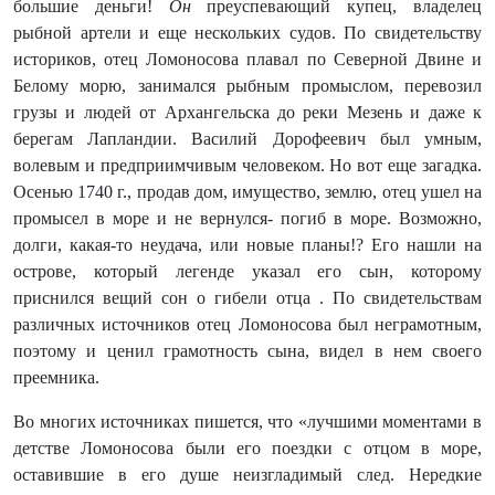
большие деньги!
Он
преуспевающий купец, владелец
рыбной артели и еще нескольких судов. По свидетельству
историков, отец Ломоносова плавал по Северной Двине и
Белому морю, занимался рыбным промыслом, перевозил
грузы и людей от Архангельска до реки Мезень и даже к
берегам Лапландии. Василий Дорофеевич был умным,
волевым и предприимчивым человеком. Но вот еще загадка.
Осенью 1740 г., продав дом, имущество, землю, отец ушел на
промысел в море и не вернулся- погиб в море. Возможно,
долги, какая-то неудача, или новые планы!? Его нашли на
острове, который легенде указал его сын, которому
приснился вещий сон о гибели отца . По свидетельствам
различных источников отец Ломоносова был неграмотным,
поэтому и ценил грамотность сына, видел в нем своего
преемника.
Во многих источниках пишется, что «лучшими моментами в
детстве Ломоносова были его поездки с отцом в море,
оставившие в его душе неизгладимый след. Нередкие