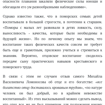
опасности плавания закаляли физические силы юноши и
обогащали его ум разнообразными наблюдениями».
Однако известно также, что в поморских семьях детей
воспитывали в большой строгости, в почтении к старшим.
«Поморы с малых лет развивали в детях ловкость, силу,
выносливость - качества, которые были необходимы в
будущей жизни». Но по личному опыту мы знаем, что
воспитание таких физических качеств совсем не требует
быть еще и грамотным, прилежно учиться и стремиться к
знаниям. Вероятно, отцовское воспитание сводилось
передаче сыну практических навыков крестьянского и
поморского труда.
В связи с этим не случаен отзыв самого Михайла
Василиевича Ломоносова об отце и его богатстве:
«все
богатство отцу доставалось кровавым трудом»
, «по натуре
человек он был добрый, но в крайнем невежестве
воспитанный». Из этих высказываний можно сделать вывод,
что отец все же не был примером для подражания юному