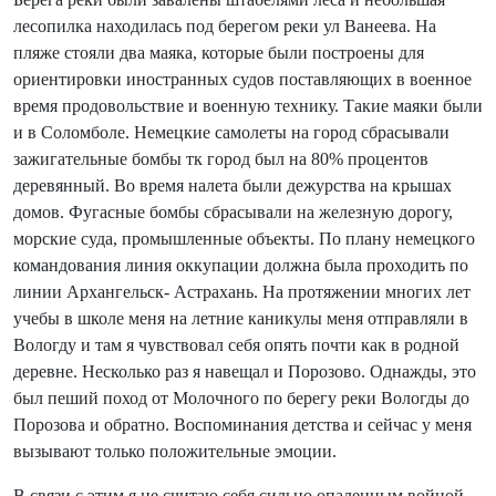
лесопилка находилась под берегом реки ул Ванеева. На
пляже стояли два маяка, которые были построены для
ориентировки иностранных судов поставляющих в военное
время продовольствие и военную технику. Такие маяки были
и в Соломболе. Немецкие самолеты на город сбрасывали
зажигательные бомбы тк город был на 80% процентов
деревянный. Во время налета были дежурства на крышах
домов. Фугасные бомбы сбрасывали на железную дорогу,
морские суда, промышленные объекты. По плану немецкого
командования линия оккупации должна была проходить по
линии Архангельск- Астрахань. На протяжении многих лет
учебы в школе меня на летние каникулы меня отправляли в
Вологду и там я чувствовал себя опять почти как в родной
деревне. Несколько раз я навещал и Порозово. Однажды, это
был пеший поход от Молочного по берегу реки Вологды до
Порозова и обратно. Воспоминания детства и сейчас у меня
вызывают только положительные эмоции.
В связи с этим я не считаю себя сильно опаленным войной,