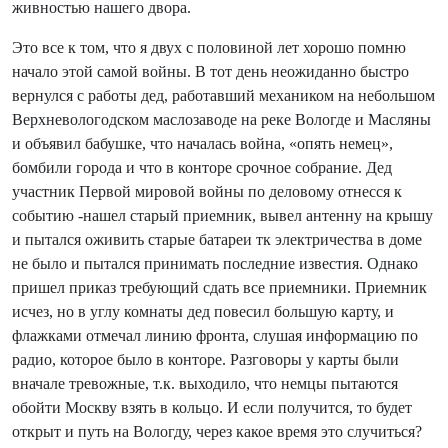
живностью нашего двора.
Это все к том, что я двух с половиной лет хорошо помню
начало этой самой войны. В тот день неожиданно быстро
вернулся с работы дед, работавший механиком на небольшом
Верхневологодском маслозаводе на реке Вологде и Масляны
и объявил бабушке, что началась война, «опять немец»,
бомбили города и что в конторе срочное собрание. Дед
участник Первой мировой войны по деловому отнесся к
событию -нашел старый приемник, вывел антенну на крышу
и пытался оживить старые батареи тк электричества в доме
не было и пытался принимать последние известия. Однако
пришел приказ требующий сдать все приемники. Приемник
исчез, но в углу комнаты дед повесил большую карту, и
флажками отмечал линию фронта, слушая информацию по
радио, которое было в конторе. Разговоры у карты были
вначале тревожные, т.к. выходило, что немцы пытаются
обойти Москву взять в кольцо. И если получится, то будет
открыт и путь на Вологду, через какое время это случиться?