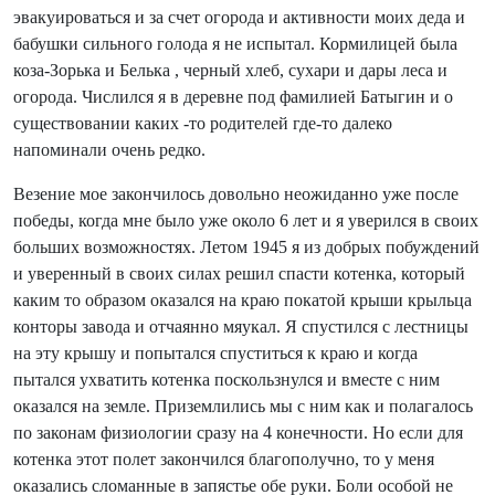
эвакуироваться и за счет огорода и активности моих деда и
бабушки сильного голода я не испытал. Кормилицей была
коза-Зорька и Белька , черный хлеб, сухари и дары леса и
огорода. Числился я в деревне под фамилией Батыгин и о
существовании каких -то родителей где-то далеко
напоминали очень редко.
Везение мое закончилось довольно неожиданно уже после
победы, когда мне было уже около 6 лет и я уверился в своих
больших возможностях. Летом 1945 я из добрых побуждений
и уверенный в своих силах решил спасти котенка, который
каким то образом оказался на краю покатой крыши крыльца
конторы завода и отчаянно мяукал. Я спустился с лестницы
на эту крышу и попытался спуститься к краю и когда
пытался ухватить котенка поскользнулся и вместе с ним
оказался на земле. Приземлились мы с ним как и полагалось
по законам физиологии сразу на 4 конечности. Но если для
котенка этот полет закончился благополучно, то у меня
оказались сломанные в запястье обе руки. Боли особой не