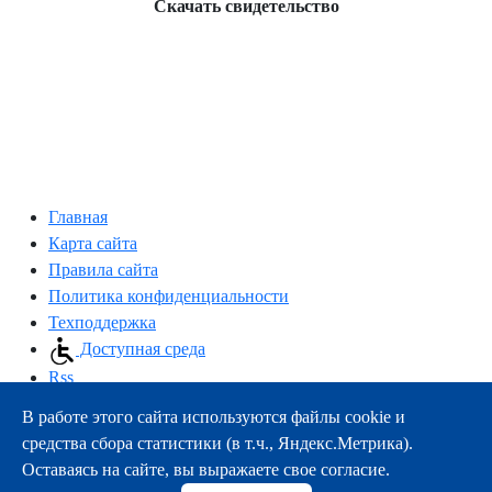
Скачать свидетельство
Главная
Карта сайта
Правила сайта
Политика конфиденциальности
Техподдержка
Доступная среда
Rss
В работе этого сайта используются файлы cookie и
163000, г.Архангельск, пр-т Троицкий, 51
средства сбора статистики (в т.ч., Яндекс.Метрика).
тел.:
+7 (8182) 21-11-63
Оставаясь на сайте, вы выражаете свое согласие.
e-mail:
info@nsmu.ru