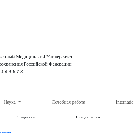
твенный Медицинский Университет
оохранения Российской Федерации
нгельск
Наука
Лечебная работа
Internati
Студентам
Специалистам
авная