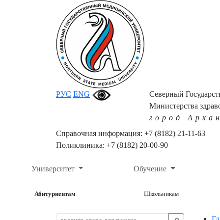
РУС
ENG
Северный Государс
Министерства здрав
город Арха
Справочная информация: +7 (8182) 21-11-63
Поликлиника: +7 (8182) 20-00-90
Университет
Обучение
Абитуриентам
Школьникам
Гл