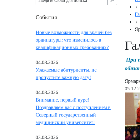
🔎︎
/
Га
События
/
Яр
Новые возможности для врачей без
ординатуры: что изменилось в
Га
квалификационных требованиях?
При 
04.08.2026
обяза
Уважаемые абитуриенты, не
пропустите важную дату!
Ярмарк
05.12.
04.08.2026
Внимание, первый курс!
Поздравляем вас с поступлением в
Северный государственный
медицинский университет!
03.08.2026