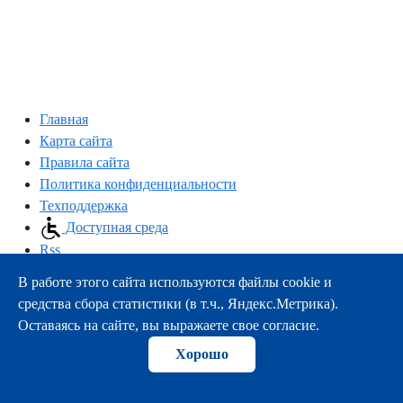
Главная
Карта сайта
Правила сайта
Политика конфиденциальности
Техподдержка
Доступная среда
Rss
В работе этого сайта используются файлы cookie и
163000, г.Архангельск, пр-т Троицкий, 51
средства сбора статистики (в т.ч., Яндекс.Метрика).
тел.:
+7 (8182) 21-11-63
Оставаясь на сайте, вы выражаете свое согласие.
e-mail:
info@nsmu.ru
Хорошо
© ФГБОУ ВО СГМУ (г. Архангельск) Минздрава России
2008-2026