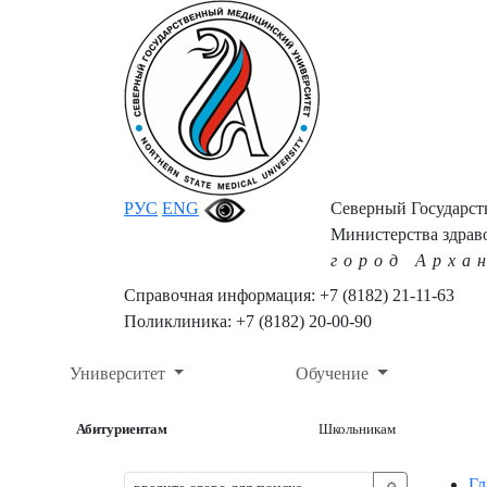
РУС
ENG
Северный Государс
Министерства здрав
город Арха
Справочная информация: +7 (8182) 21-11-63
Поликлиника: +7 (8182) 20-00-90
Университет
Обучение
Абитуриентам
Школьникам
Гл