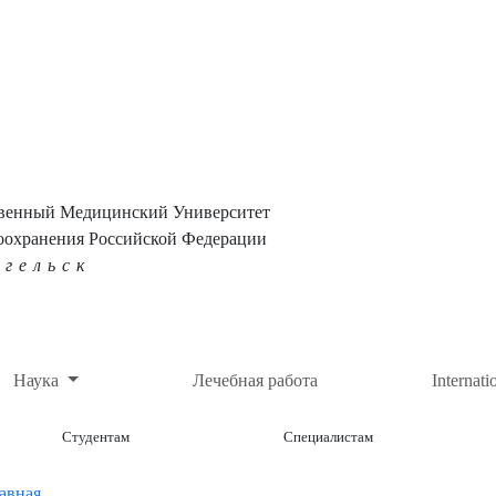
твенный Медицинский Университет
оохранения Российской Федерации
нгельск
Наука
Лечебная работа
Internati
Студентам
Специалистам
авная