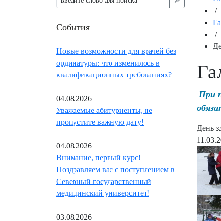
🔎︎
/
Га
События
/
Де
Новые возможности для врачей без
ординатуры: что изменилось в
Га
квалификационных требованиях?
При 
04.08.2026
обяза
Уважаемые абитуриенты, не
пропустите важную дату!
День з
11.03.
04.08.2026
Внимание, первый курс!
Поздравляем вас с поступлением в
Северный государственный
медицинский университет!
03.08.2026